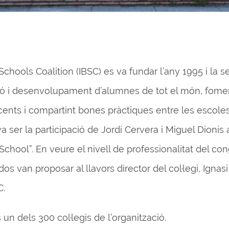
 Schools Coalition (IBSC) es va fundar l’any 1995 i la 
ció i desenvolupament d’alumnes de tot el món, fome
cents i compartint bones pràctiques entre les escoles
a ser la participació de Jordi Cervera i Miguel Dionis
chool”. En veure el nivell de professionalitat del con
dos van proposar al llavors director del col·legi, Ignas
C.
 un dels 300 col·legis de l’organització.