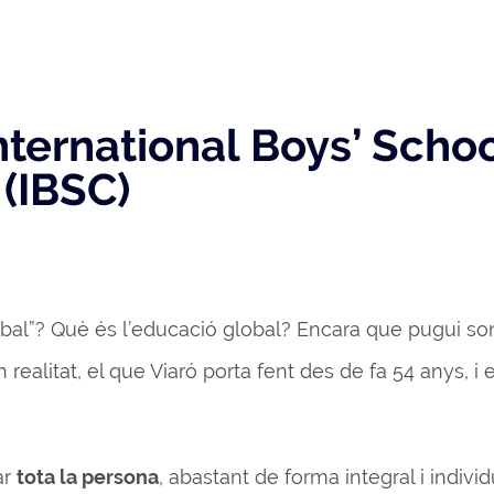
’International Boys’ Scho
 (IBSC)
obal”? Què és l’educació global? Encara que pugui so
 realitat, el que Viaró porta fent des de fa 54 anys, i
ar
tota la persona
, abastant de forma integral i individ