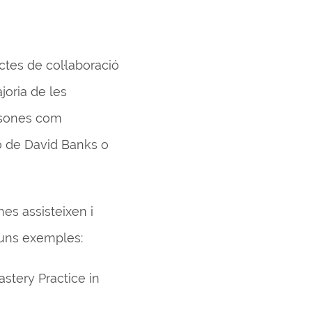
ctes de col·laboració
joria de les
ersones com
o de David Banks o
es assisteixen i
guns exemples:
stery Practice in