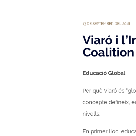
13 DE SEPTEMBER DEL 2018
Viaró i l
Coalition
Educació Global
Per què Viaró és “gl
concepte defineix, en
nivells:
En primer lloc, educ