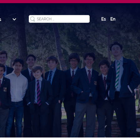
Es
En
s
y
ucation
ool
s
 and
ation
ized