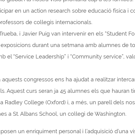
icipar en un action research sobre educació física i 
fessors de col·legis internacionals.
rueba, i Javier Puig van intervenir en els “Student F
ant exposicions durant una setmana amb alumnes de to
b el “Service Leadership” i “Community service”, val
a aquests congressos ens ha ajudat a realitzar interc
als. Aquest curs seran ja 45 alumnes els que hauran ti
a Radley College (Oxford) i, a més, un parell dels nos
s a St. Albans School, un col·legi de Washington.
posen un enriquiment personal i l’adquisició d’una vi