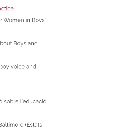
ctice
for Women in Boys’
n
 About Boys and
 boy voice and
ó sobre l’educació
altimore (Estats