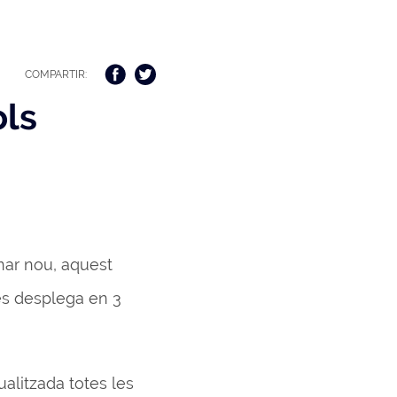
COMPARTIR:
ols
nar nou, aquest
 es desplega en 3
ualitzada totes les