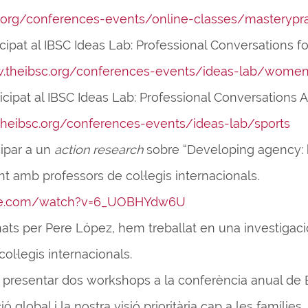
.org/conferences-events/online-classes/masterypra
icipat al IBSC Ideas Lab: Professional Conversations 
w.theibsc.org/conferences-events/ideas-lab/wome
icipat al IBSC Ideas Lab: Professional Conversations
theibsc.org/conferences-events/ideas-lab/sports
cipar a un
action research
sobre “Developing agency:
t amb professors de col·legis internacionals.
ube.com/watch?v=6_UOBHYdw6U
ts per Pere López, hem treballat en una investigaci
ol·legis internacionals.
presentar dos workshops a la conferència anual de B
ó global i la nostra visió prioritària cap a les famílies.