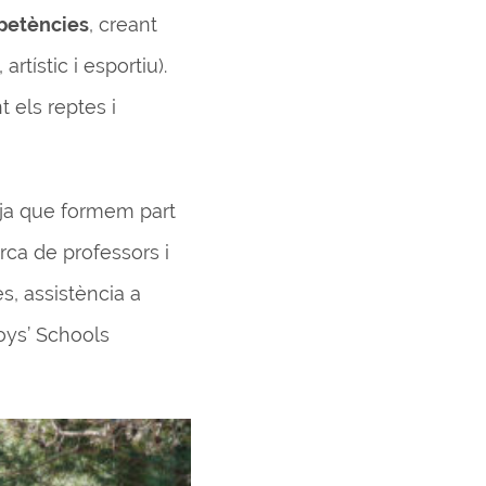
mpetències
, creant
rtístic i esportiu).
t els reptes i
, ja que formem part
rca de professors i
s, assistència a
oys’ Schools