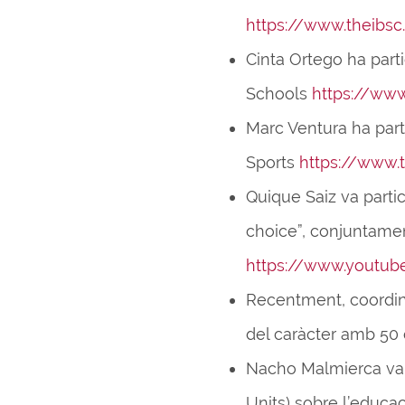
https://www.theibsc
Cinta Ortego ha part
Schools
https://ww
Marc Ventura ha part
Sports
https://www.
Quique Saiz va parti
choice”, conjuntamen
https://www.yout
Recentment, coordina
del caràcter amb 50 c
Nacho Malmierca va 
Units) sobre l’educaci