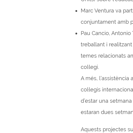
Marc Ventura va part
conjuntament amb pro
Pau Cancio, Antonio T
treballant i realitz
temes relacionats am
col·legi.
A més, l’assistència 
col·legis internacion
d’estar una setmana 
estaran dues setmane
Aquests projectes su