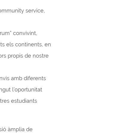
community service,
orum” convivint,
ts els continents, en
ors propis de nostre
anvis amb diferents
ngut l’oportunitat
tres estudiants
sió àmplia de