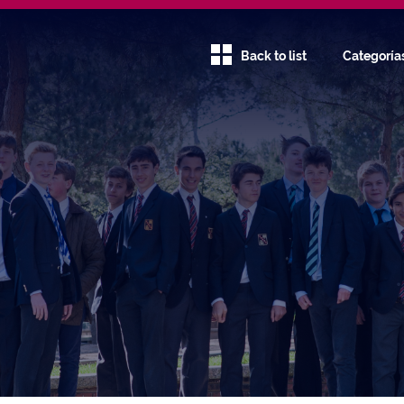
Back to list
Categoría
Communit
Service
Creativity
Diversitat
Family
Global Ed
Green Sch
Humanitie
Language
Communic
Physical
Education
STEAM
Uncategor
@ca