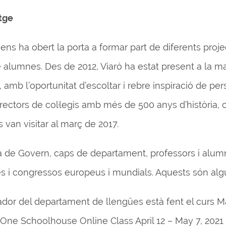
tge
ens ha obert la porta a formar part de diferents proje
 alumnes. Des de 2012, Viaró ha estat present a la ma
 amb l’oportunitat d’escoltar i rebre inspiració de p
ectors de col·legis amb més de 500 anys d’història, 
 van visitar al març de 2017.
 de Govern, caps de departament, professors i alumn
es i congressos europeus i mundials. Aquests són al
ador del departament de llengües està fent el curs Ma
One Schoolhouse Online Class April 12 – May 7, 2021