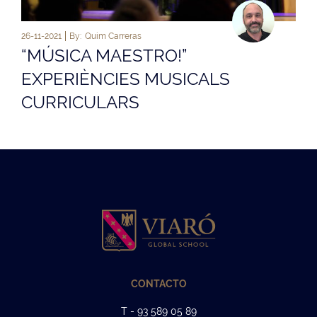
26-11-2021
By:
Quim Carreras
“MÚSICA MAESTRO!”
EXPERIÈNCIES MUSICALS
CURRICULARS
CONTACTO
T - 93 589 05 89