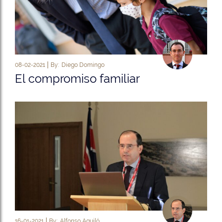
08-02-2021
By:
Diego Domingo
El compromiso familiar
16-01-2021
By:
Alfonso Aguiló