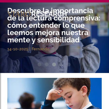
Ca
En
a:
Educación de la
afectividad
08-02-2024
José Quintano