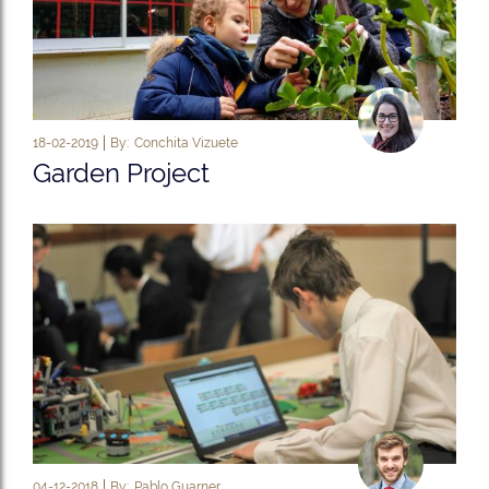
18-02-2019
By:
Conchita Vizuete
Garden Project
04-12-2018
By:
Pablo Guarner