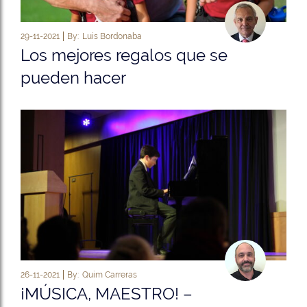
29-11-2021
By:
Luis Bordonaba
Los mejores regalos que se
pueden hacer
26-11-2021
By:
Quim Carreras
¡MÚSICA, MAESTRO! –