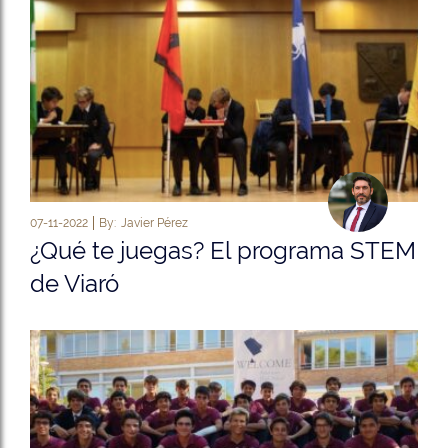
07-11-2022
By:
Javier Pérez
¿Qué te juegas? El programa STEM
de Viaró