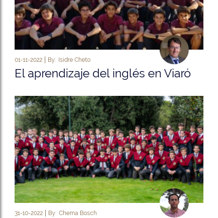
01-11-2022
By:
Isidre Cheto
El aprendizaje del inglés en Viaró
31-10-2022
By:
Chema Bosch