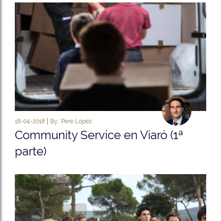
18-04-2018
By:
Pere López
Community Service en Viaró (1ª
parte)