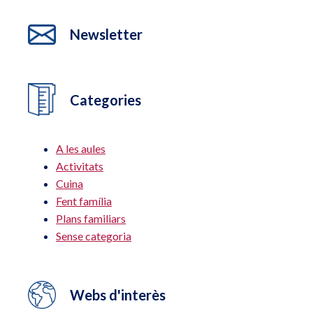
Newsletter
Categories
A les aules
Activitats
Cuina
Fent família
Plans familiars
Sense categoria
Webs d'interès