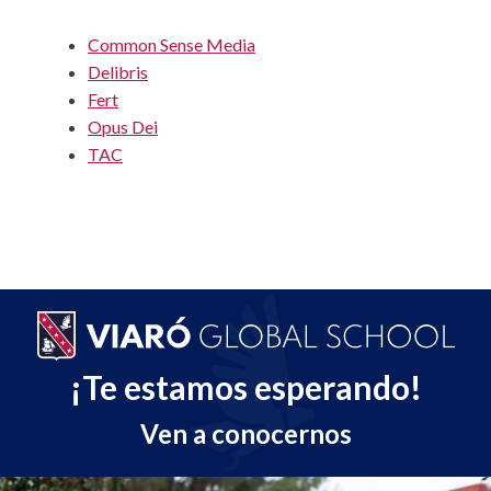
Common Sense Media
Delibris
Fert
Opus Dei
TAC
¡Te estamos esperando!
Ven a conocernos