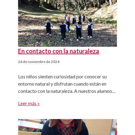
En contacto con la naturaleza
26 de noviembre de 2024
Los niños sienten curiosidad por conocer su
entorno natural y disfrutan cuando están en
contacto con la naturaleza. A nuestros alumnos
se les presenta esta oportunidad a diario gracias
Leer más »
al bosque de Viaró Infantil. El conocimiento del
medio natural se puede realizar a partir de la
observación directa y vivencial. Para los niños la
naturaleza […]