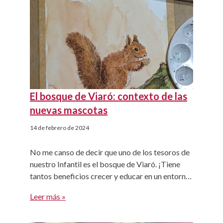
agradables y desagradables, en un contexto que
tienen […]
El bosque de Viaró: contexto de las
nuevas mascotas
14 de febrero de 2024
No me canso de decir que uno de los tesoros de
nuestro Infantil es el bosque de Viaró. ¡Tiene
tantos beneficios crecer y educar en un entorno
natural! La reforma de nuestras instalaciones -
Leer más »
llevada a cabo este verano- ha permitido
acercar el bosque a las aulas y que las aulas