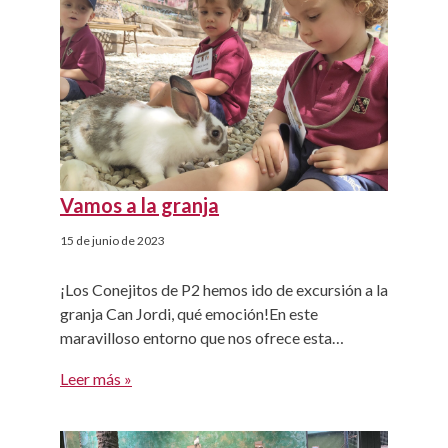
del temps en família!
Vamos a la granja
15 de junio de 2023
¡Los Conejitos de P2 hemos ido de excursión a la
granja Can Jordi, qué emoción!En este
maravilloso entorno que nos ofrece esta
preciosa granja hemos podido disfrutar del
Leer más »
contacto con animales de granja tales como la
vaca Paca, los cerdos Mario y María, cabras
saltarinas, Bolita (un poni precioso) entre