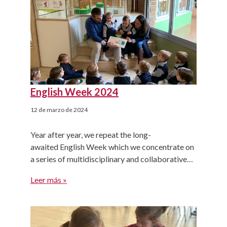
English Week 2024
12 de marzo de 2024
Year after year, we repeat the long-
awaited English Week which we concentrate on
a series of multidisciplinary and collaborative
activities between different parts of the
Leer más »
educational community. During the week, we
open the doors to all those who want to
participate in any activity adapted to the little
ones in the foreign language. English Week