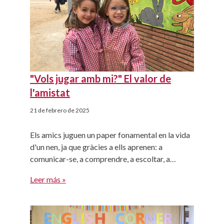
"Vols jugar amb mi?" El valor de
l'amistat
21 de febrero de 2025
Els amics juguen un paper fonamental en la vida
d'un nen, ja que gràcies a ells aprenen: a
comunicar-se, a comprendre, a escoltar, a
compartir i, molt important, a millorar la gestió
Leer más »
de les seves emocions. En definitiva, aprenen el
valor de l'amistat.