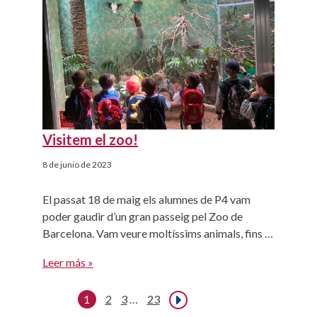
muchos otros. Además, nos han enseñado que
[…]
Visitem el zoo!
8 de junio de 2023
El passat 18 de maig els alumnes de P4 vam
poder gaudir d’un gran passeig pel Zoo de
Barcelona. Vam veure moltíssims animals, fins i
tot alguns que no sabíem ni que existien! El zoo
Leer más »
és un espai on ajuden a cuidar, protegir i
conservar diferents espècies d’animals d’arreu
1
2
3
…
23
Siguiente »
del món Des de Viaró entenem […]