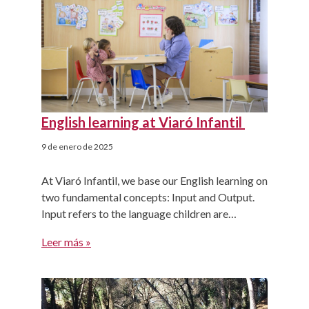
English learning at Viaró Infantil
9 de enero de 2025
At Viaró Infantil, we base our English learning on
two fundamental concepts: Input and Output.
Input refers to the language children are
exposed to— the language they hear or read. In
Leer más »
our case, it’s auditory input, which is important
for helping them later understand written
language when they move into primary school.
It’s important that […]