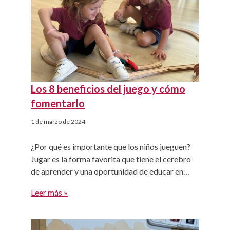
2024: […]
Los 8 beneficios del juego y cómo
fomentarlo
1 de marzo de 2024
¿Por qué es importante que los niños jueguen?
Jugar es la forma favorita que tiene el cerebro
de aprender y una oportunidad de educar en
positivo. ¿Conoces todos los beneficios del
Leer más »
juego? 1. Permite desarrollar sus habilidades
socioemocionales. Durante el juego los niños
experimentan con distintas emociones,