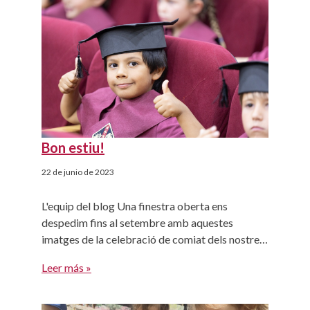
salgan al bosque. Todo ello […]
Bon estiu!
22 de junio de 2023
L'equip del blog Una finestra oberta ens
despedim fins al setembre amb aquestes
imatges de la celebració de comiat dels nostres
alumnes de P5. Recordeu que en aquest blog
Leer más »
teniu molts articles amb idees per fer aquest
estiu: plans familiars, pel·lícules, receptes,
manualitats... Que passeu un bon estiu i gaudiu