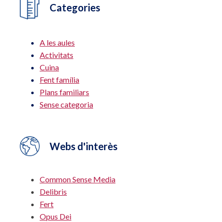
Categories
A les aules
Activitats
Cuina
Fent família
Plans familiars
Sense categoria
Webs d'interès
Common Sense Media
Delibris
Fert
Opus Dei