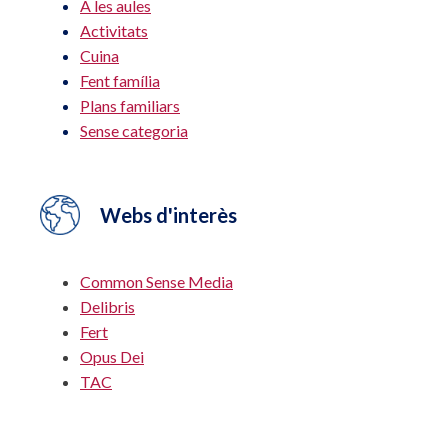
A les aules
Activitats
Cuina
Fent família
Plans familiars
Sense categoria
Webs d'interès
Common Sense Media
Delibris
Fert
Opus Dei
TAC