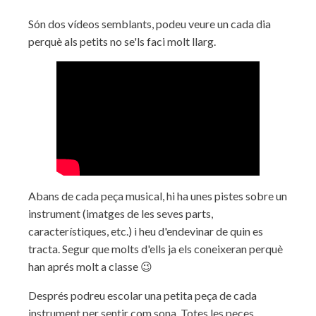
Són dos vídeos semblants, podeu veure un cada dia
perquè als petits no se'ls faci molt llarg.
Abans de cada peça musical, hi ha unes pistes sobre un
instrument (imatges de les seves parts,
característiques, etc.) i heu d'endevinar de quin es
tracta. Segur que molts d'ells ja els coneixeran perquè
han aprés molt a classe 😉
Després podreu escolar una petita peça de cada
instrument per sentir com sona. Totes les peces