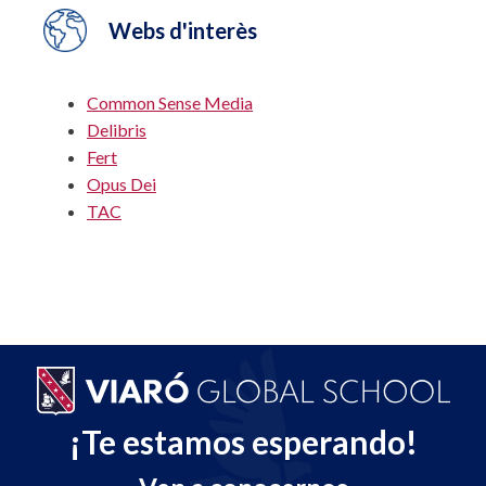
Webs d'interès
Common Sense Media
Delibris
Fert
Opus Dei
TAC
¡Te estamos esperando!