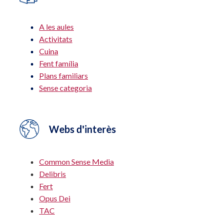
A les aules
Activitats
Cuina
Fent família
Plans familiars
Sense categoria
Webs d'interès
Common Sense Media
Delibris
Fert
Opus Dei
TAC