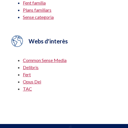
Fent família
Plans familiars
Sense categoria
Webs d'interès
Common Sense Media
Delibris
Fert
Opus Dei
TAC