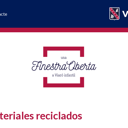
acte
eriales reciclados