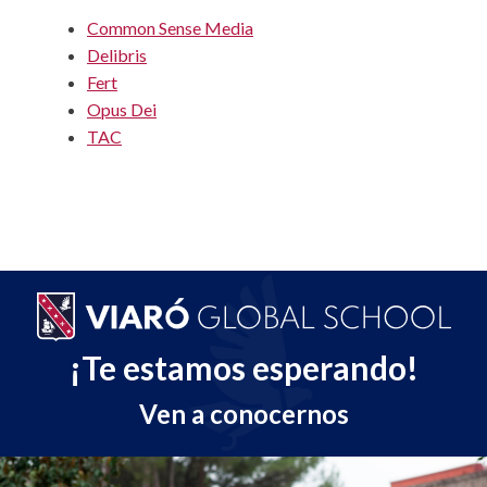
Common Sense Media
Delibris
Fert
Opus Dei
TAC
¡Te estamos esperando!
Ven a conocernos