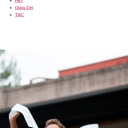
Fert
Opus Dei
TAC