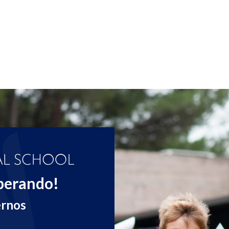
perando!
ernos