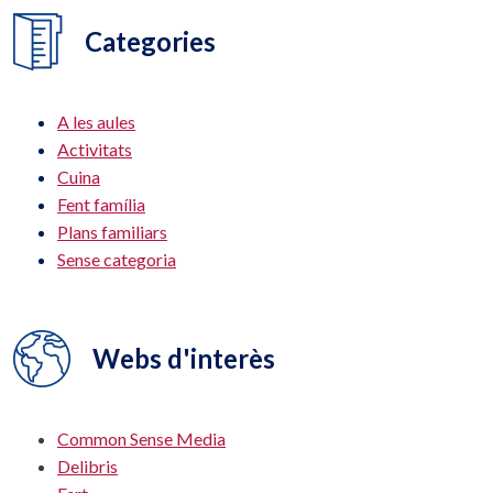
Categories
A les aules
Activitats
Cuina
Fent família
Plans familiars
Sense categoria
Webs d'interès
Common Sense Media
Delibris