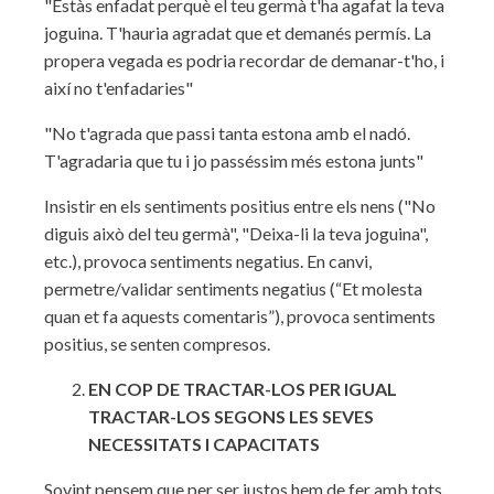
"Estàs enfadat perquè el teu germà t'ha agafat la teva
joguina. T'hauria agradat que et demanés permís. La
propera vegada es podria recordar de demanar-t'ho, i
així no t'enfadaries"
"No t'agrada que passi tanta estona amb el nadó.
T'agradaria que tu i jo passéssim més estona junts"
Insistir en els sentiments positius entre els nens ("No
diguis això del teu germà", "Deixa-li la teva joguina",
etc.), provoca sentiments negatius. En canvi,
permetre/validar sentiments negatius (“Et molesta
quan et fa aquests comentaris”), provoca sentiments
positius, se senten compresos.
EN COP DE TRACTAR-LOS PER IGUAL
TRACTAR-LOS SEGONS LES SEVES
NECESSITATS I CAPACITATS
Sovint pensem que per ser justos hem de fer amb tots