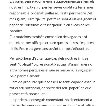
Els pares sense adonar-nos etiquetem/encasellem els
nostres fills. Ja sigui per les seves qualitats (és el més
responsable, ordenat, pallasso, llest), per l'ordre ("el
més gran", "el mitjà", "el petit") o sovint els assignem el
paper de "víctima" o "assetjador" " en el cas de les
baralles.
Ells mateixos també s'encasellen de vegades a si
mateixos, per allò que creuen que els altres n'esperen
d'ells. Entre els germans sovint també s'etiqueten.
Per això, hem d'evitar que cap dels nostres fills se
senti "obligat" o pressionat a actuar d'una manera o
altra només perquè és el que se n'espera, ja sigui per
bé o per malament.
Hem de procurar que cadascú se senti capaç d'assolir
tot el seu potencial, de sortir del seu “paper” en què
potser està encasellat.
Ho podem aconseguir comentant-ho directament a
ells "estic segur que pots ser més ordenat" o als altres