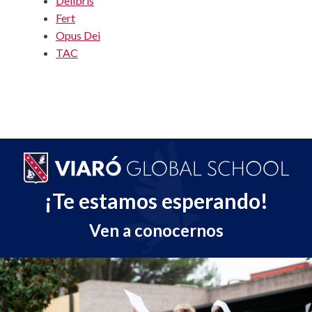
Delibris
Fert
Opus Dei
TAC
¡Te estamos esperando!
Ven a conocernos