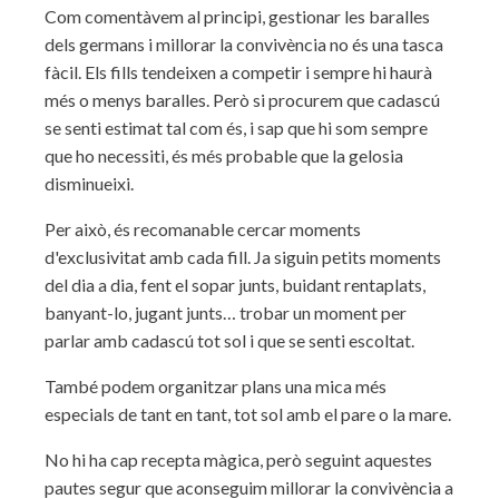
Com comentàvem al principi, gestionar les baralles
dels germans i millorar la convivència no és una tasca
fàcil. Els fills tendeixen a competir i sempre hi haurà
més o menys baralles. Però si procurem que cadascú
se senti estimat tal com és, i sap que hi som sempre
que ho necessiti, és més probable que la gelosia
disminueixi.
Per això, és recomanable cercar moments
d'exclusivitat amb cada fill. Ja siguin petits moments
del dia a dia, fent el sopar junts, buidant rentaplats,
banyant-lo, jugant junts… trobar un moment per
parlar amb cadascú tot sol i que se senti escoltat.
També podem organitzar plans una mica més
especials de tant en tant, tot sol amb el pare o la mare.
No hi ha cap recepta màgica, però seguint aquestes
pautes segur que aconseguim millorar la convivència a