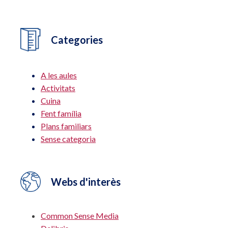
Categories
A les aules
Activitats
Cuina
Fent família
Plans familiars
Sense categoria
Webs d'interès
Common Sense Media