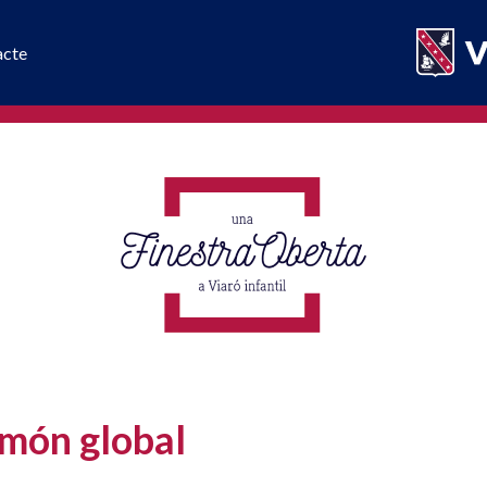
acte
 món global