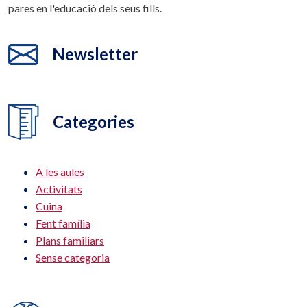
pares en l'educació dels seus fills.
Newsletter
Categories
A les aules
Activitats
Cuina
Fent família
Plans familiars
Sense categoria