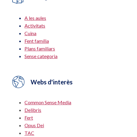
A les aules
Activitats
Cuina
Fent família
Plans familiars
Sense categoria
Webs d'interès
Common Sense Media
Delibris
Fert
Opus Dei
TAC