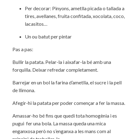
Per decorar: Pinyons, ametlla picada o tallada a
tires, avellanes, fruita confitada, xocolata, coco,
lacasitos…
Un ou batut per pintar
Pas a pas:
Bullir la patata. Pelar-la i aixafar-la bé amb una
forquilla. Deixar refredar completament.
Barrejar en un bol la farina d’ametlla, el sucre i la pell
de llimona.
Afegir-hi la patata per poder començar a fer la massa.
Amassar-ho bé fins que quedi tota homogènia i es
pugui fer una bola. La massa queda una mica
enganxosa però no s’enganxa a les mans com al
principi de treballar-la.