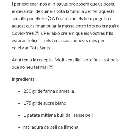
I per estrenar-nos al blog, us proposem que us poseu
el devantall de cuiners tota la família per fer aquests
senzills panellets 🙂 A l'escola no els hem pogut fer
aquest curs (manipular la massa entre tots no era gaire
Covid-free 😉 ). Per això creiem que els vostres fills
estaran feliços si els feu a casa aquests dies per
celebrar Tots Sants!
Aquí teniu la recepta. Molt senzilla i apte fins i tot pels
que no heu fet mai 😉
Ingredients:
250 gr de farina d’ametlla
175 gr de sucre blanc
1 patata mitjana bullida i sense pell
ratlladura de pell de llimona