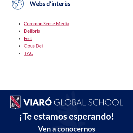
Webs d'interès
Common Sense Media
Delibris
Fert
Opus Dei
TAC
¡Te estamos esperando!
Ven a conocernos