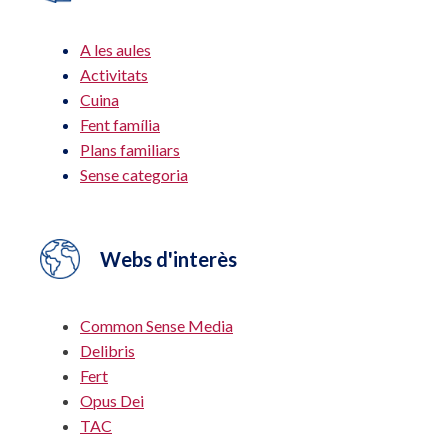
A les aules
Activitats
Cuina
Fent família
Plans familiars
Sense categoria
Webs d'interès
Common Sense Media
Delibris
Fert
Opus Dei
TAC