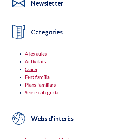
Newsletter
Categories
A les aules
Activitats
Cuina
Fent família
Plans familiars
Sense categoria
Webs d'interès