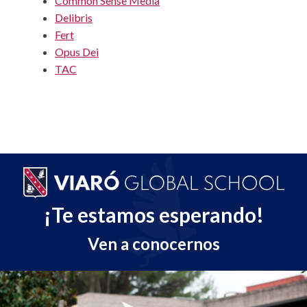
Common Sense Media
Delibris
Fert
Opus Dei
TAC
¡Te estamos esperando!
Ven a conocernos