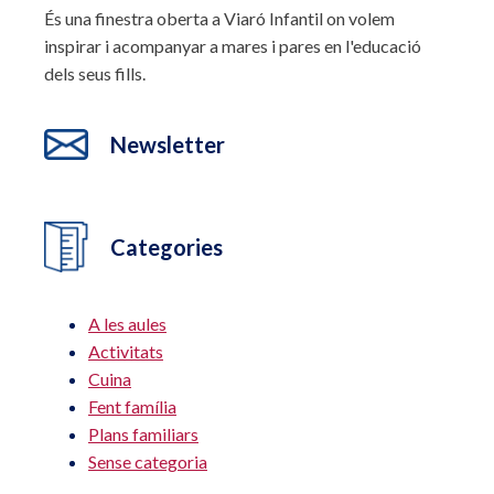
És una finestra oberta a Viaró Infantil on volem
inspirar i acompanyar a mares i pares en l'educació
dels seus fills.
Newsletter
Categories
A les aules
Activitats
Cuina
Fent família
Plans familiars
Sense categoria