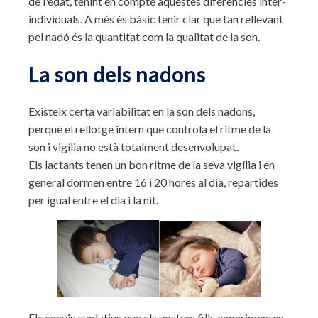
de l'edat, tenint en compte aquestes diferències inter-
individuals. A més és bàsic tenir clar que tan rellevant
pel nadó és la quantitat com la qualitat de la son.
La son dels nadons
Existeix certa variabilitat en la son dels nadons,
perquè el rellotge intern que controla el ritme de la
son i vigília no està totalment desenvolupat.
Els lactants tenen un bon ritme de la seva vigília i en
general dormen entre 16 i 20 hores al dia, repartides
per igual entre el dia i la nit.
Els canvis evolutius que els vostres fills experimenten