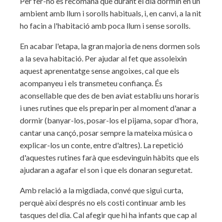
Per fer-ho es recomana que durant el dia dormin en un
ambient amb llum i sorolls habituals, i, en canvi, a la nit
ho facin a l'habitació amb poca llum i sense sorolls.
En acabar l'etapa, la gran majoria de nens dormen sols
a la seva habitació. Per ajudar al fet que assoleixin
aquest aprenentatge sense angoixes, cal que els
acompanyeu i els transmeteu confiança. És
aconsellable que des de ben aviat establiu uns horaris
i unes rutines que els preparin per al moment d'anar a
dormir (banyar-los, posar-los el pijama, sopar d'hora,
cantar una cançó, posar sempre la mateixa música o
explicar-los un conte, entre d'altres). La repetició
d'aquestes rutines farà que esdevinguin hàbits que els
ajudaran a agafar el son i que els donaran seguretat.
Amb relació a la migdiada, convé que sigui curta,
perquè així després no els costi continuar amb les
tasques del dia. Cal afegir que hi ha infants que cap al