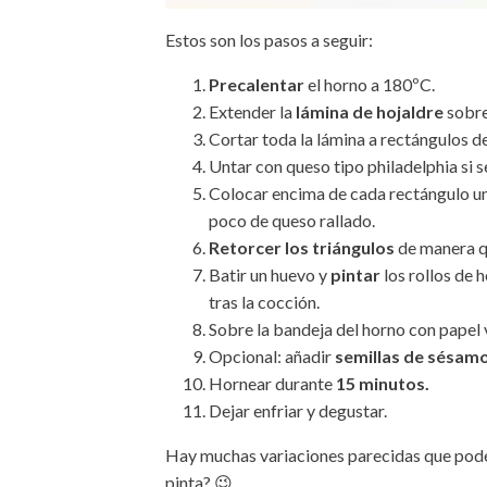
Estos son los pasos a seguir:
Precalentar
el horno a 180ºC.
Extender la
lámina de hojaldre
sobre
Cortar toda la lámina a rectángulos 
Untar con queso tipo philadelphia si s
Colocar encima de cada rectángulo u
poco de queso rallado.
Retorcer los triángulos
de manera qu
Batir un huevo y
pintar
los rollos de h
tras la cocción.
Sobre la bandeja del horno con papel v
Opcional: añadir
semillas de sésam
Hornear durante
15 minutos.
Dejar enfriar y degustar.
Hay muchas variaciones parecidas que podéi
pinta? 😉