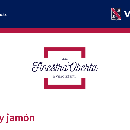
acte
 y jamón