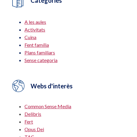
Categories
A les aules
Activitats
Cuina
Fent família
Plans familiars
Sense categoria
Webs d'interès
Common Sense Media
Delibris
Fert
Opus Dei
TAC