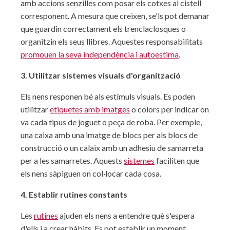
amb accions senzilles com posar els cotxes al cistell
corresponent. A mesura que creixen, se'ls pot demanar
que guardin correctament els trenclaclosques o
organitzin els seus llibres. Aquestes responsabilitats
promouen la seva independència i autoestima
.
3. Utilitzar sistemes visuals d'organització
Els nens responen bé als estímuls visuals. Es poden
utilitzar
etiquetes amb imatges
o colors per indicar on
va cada tipus de joguet o peça de roba. Per exemple,
una caixa amb una imatge de blocs per als blocs de
construcció o un calaix amb un adhesiu de samarreta
per a les samarretes. Aquests
sistemes
faciliten que
els nens sàpiguen on col·locar cada cosa.
4. Establir rutines constants
Les
rutines
ajuden els nens a entendre què s'espera
d'ells i a crear hàbits. Es pot establir un moment