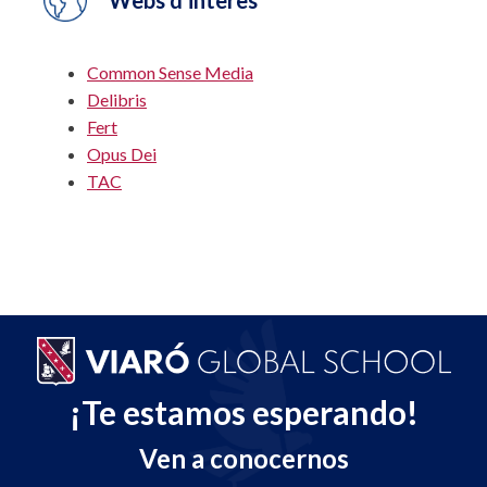
Webs d'interès
Common Sense Media
Delibris
Fert
Opus Dei
TAC
¡Te estamos esperando!
Ven a conocernos