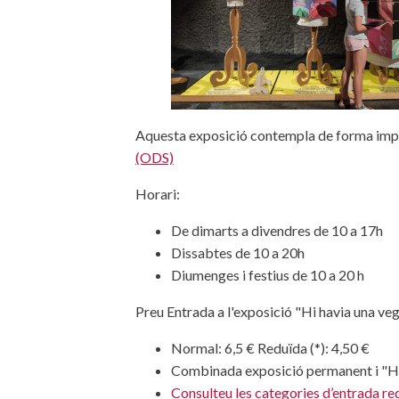
Aquesta exposició contempla de forma impl
(ODS)
Horari:
De dimarts a divendres de 10 a 17h
Dissabtes de 10 a 20h
Diumenges i festius de 10 a 20 h
Preu Entrada a l'exposició "Hi havia una v
Normal: 6,5 € Reduïda (*): 4,50 €
Combinada exposició permanent i "Hi 
Consulteu les categories d’entrada re