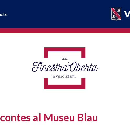
acte
i contes al Museu Blau