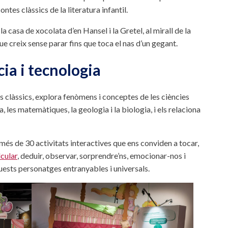
tes clàssics de la literatura infantil.
la casa de xocolata d’en Hansel i la Gretel, al mirall de la
 creix sense parar fins que toca el nas d’un gegant.
ia i tecnologia
s clàssics, explora fenòmens i conceptes de les ciències
ca, les matemàtiques, la geologia i la biologia, i els relaciona
és de 30 activitats interactives que ens conviden a tocar,
lcular
, deduir, observar, sorprendre’ns, emocionar-nos i
uests personatges entranyables i universals.