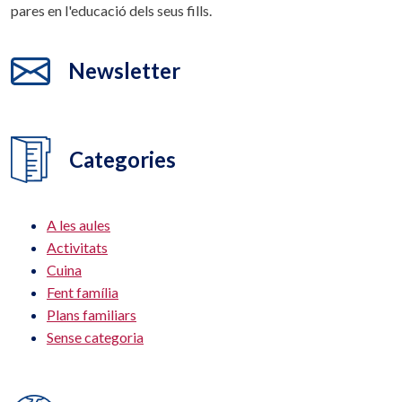
pares en l'educació dels seus fills.
Newsletter
Categories
A les aules
Activitats
Cuina
Fent família
Plans familiars
Sense categoria