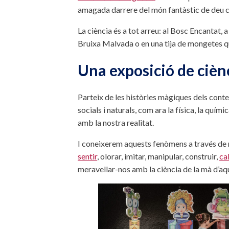
amagada darrere del món fantàstic de deu con
La ciència és a tot arreu: al Bosc Encantat, a 
Bruixa Malvada o en una tija de mongetes que
Una exposició de ciènc
Parteix de les històries màgiques dels conte
socials i naturals, com ara la física, la quími
amb la nostra realitat.
I coneixerem aquests fenòmens a través de m
sentir
, olorar, imitar, manipular, construir,
ca
meravellar-nos amb la ciència de la mà d’aq