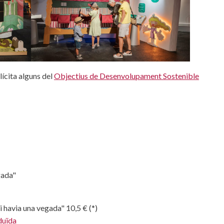
ícita alguns del
Objectius de Desenvolupament Sostenible
egada"
havia una vegada" 10,5 € (*)
duïda