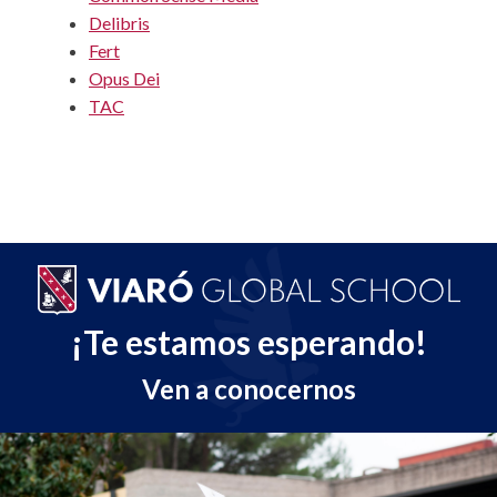
Delibris
Fert
Opus Dei
TAC
¡Te estamos esperando!
Ven a conocernos