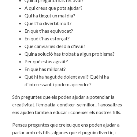
Quina pregunta has fet avui?
A qui creus que pots ajudar?
Qui ha tingut un mal dia?
Què t'ha divertit molt?
En què t'has equivocat?
En què t'has esforçat?
Què canviaries del dia d'avui?
Quina solució has trobat a algun problema?
Per què estàs agraït?
En què has millorat?
Què hi ha hagut de dolent avui? Què hi ha
d'interessant i podem aprendre?
Són preguntes que els poden ajudar a potenciar la
creativitat, l'empatia, conèixer-se millor... i anosaltres
ens ajuden també a educar i conèixer els nostres fills.
Penseu preguntes que creieu que ens poden ajudar a
parlar amb els fills, algunes que el puguin divertir, i