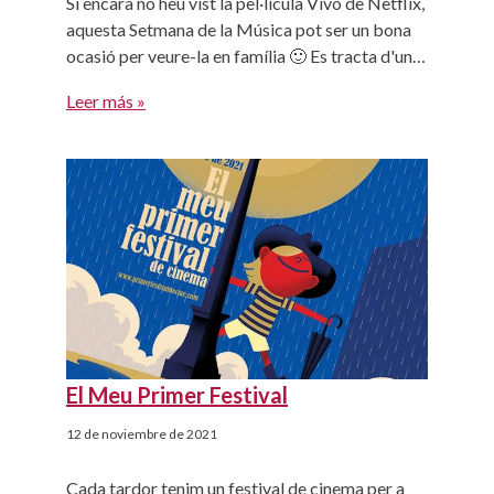
Si encara no heu vist la pel·lícula Vivo de Netflix,
aquesta Setmana de la Música pot ser un bona
ocasió per veure-la en família 🙂 Es tracta d'una
història d'amistat i aventures d'un mico amb un
Leer más »
gran talent musical anomenat Vivo, que busca la
manera de viatjar des de Cuba fins a Miami per
entregar […]
El Meu Primer Festival
12 de noviembre de 2021
Cada tardor tenim un festival de cinema per a