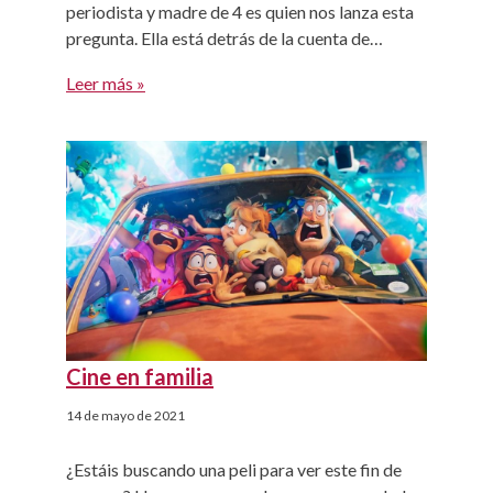
periodista y madre de 4 es quien nos lanza esta
pregunta. Ella está detrás de la cuenta de
instagram @cenasparapeques y nos enseña
Leer más »
cada día nuevas recetas para que preparar el
menú semanal sea más fácil. En su cuenta
podréis encontrar inspiración para todo tipo de
platos: […]
Cine en familia
14 de mayo de 2021
¿Estáis buscando una peli para ver este fin de