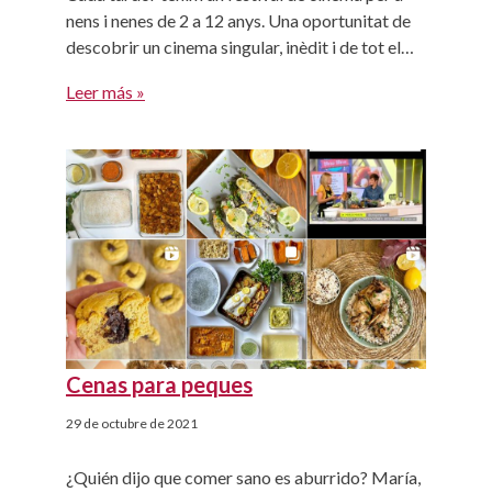
nens i nenes de 2 a 12 anys. Una oportunitat de
descobrir un cinema singular, inèdit i de tot el
món. Aquest any el festival es podrà gaudir de
Leer más »
dues maneres diferents: des de casa o l'escola en
la seva modalitat online i en pantalla gran […]
Cenas para peques
29 de octubre de 2021
¿Quién dijo que comer sano es aburrido? María,