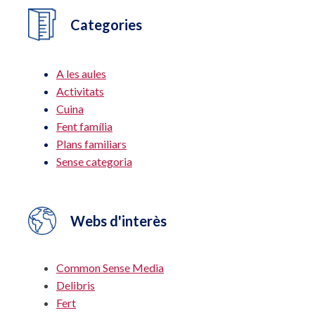
Categories
A les aules
Activitats
Cuina
Fent família
Plans familiars
Sense categoria
Webs d'interès
Common Sense Media
Delibris
Fert