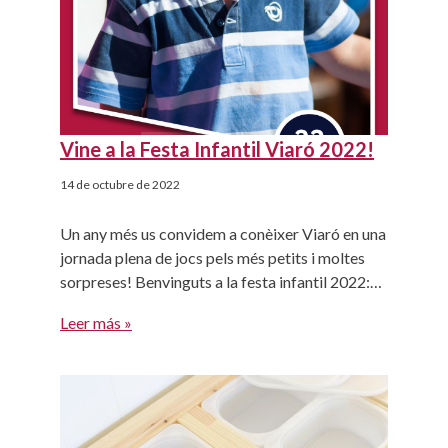
Vine a la Festa Infantil Viaró 2022!
14 de octubre de 2022
Un any més us convidem a conèixer Viaró en una
jornada plena de jocs pels més petits i moltes
sorpreses! Benvinguts a la festa infantil 2022:
inflables, tallers, el famós trenet (l'atracció
Leer más »
preferida pels més petits)... A més, podreu
conèixer el nostre projecte i les instal·lacions de
Viaró Infantil a les Portes Obertes. Les
professores […]