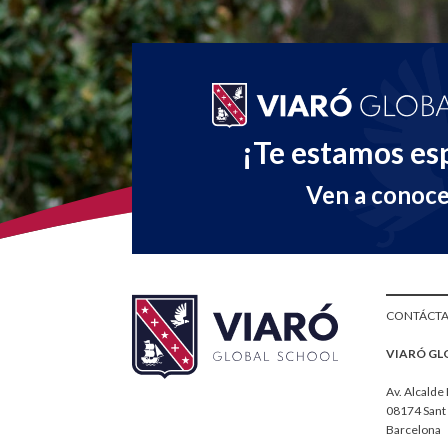
¡Te estamos es
Ven a conoc
CONTÁCT
VIARÓ GL
Av. Alcalde 
08174 Sant 
Barcelona