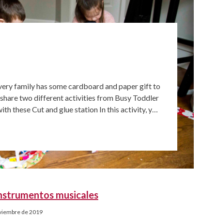
very family has some cardboard and paper gift to
 share two different activities from Busy Toddler
th these Cut and glue station In this activity, you
eate and build ANYTHING they can think […]
nstrumentos musicales
viembre de 2019