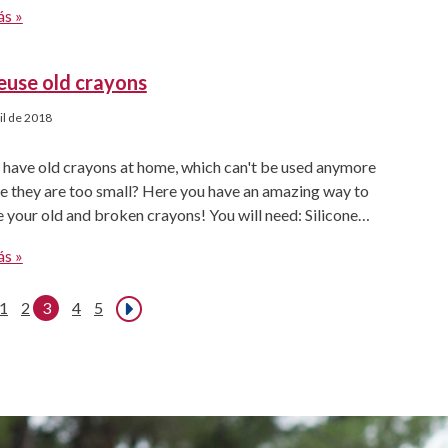
ás »
" o cohetes con pajitas Esta actividad es muy […]
euse old crayons
il de 2018
 have old crayons at home, which can't be used anymore
e they are too small? Here you have an amazing way to
 your old and broken crayons! You will need: Silicone
n a design of your choice A selection of different coloured
ás »
 1. Pre-heat oven to 100°C. Next, work on […]
1
2
3
4
5
Siguiente »