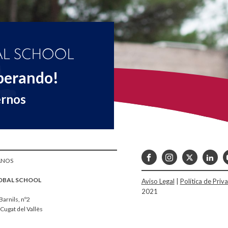
perando!
ernos
ANOS
OBAL SCHOOL
Aviso Legal
|
Política de Priv
2021
Barnils, nº2
Cugat del Vallès