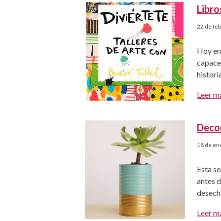
Libro
22 de fe
Hoy en 
capaces
histori
adoran 
Leer m
atasca 
diverti
Decor
18 de en
Esta se
antes d
desech
decorar
Leer m
algunos