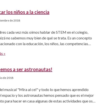
éis a darle una segunda vida […]
ar los niños a la ciencia
ciembre de 2018
dres cada vez más oímos hablar de STEM en el colegio,
izá no sabemos muy bien de qué se trata. Es un concepto
acionado con la educación, los niños, las competencias
gicas y las profesiones del futuro. STEM es un acrónimo
ás »
y hace referencia a 4 grandes disciplinas
vas que estimulan el desarrollo de
cia, Tecnología, Ingeniería y Matemáticas en la educación.
emos a ser astronautas!
e […]
nio de 2018
del musical "Mira al cel" y todo lo que hemos aprendido
l espacio y los astronautas hemos pensado que es el mejor
o para hacer en casa algunas de estas actividades que os
emos hoy. Os encantarán a mayores y pequeños 😉 "Straw