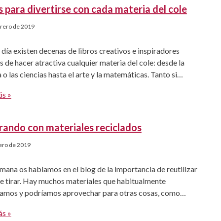
s para divertirse con cada materia del cole
brero de 2019
día existen decenas de libros creativos e inspiradores
 de hacer atractiva cualquier materia del cole: desde la
a o las ciencias hasta el arte y la matemáticas. Tanto si
una asignatura y tienen hambre de más, como si se les
ás »
una materia y necesitas que la enfoquen de manera
da, […]
ando con materiales reciclados
ero de 2019
mana os hablamos en el blog de la importancia de reutilizar
e tirar. Hay muchos materiales que habitualmente
amos y podríamos aprovechar para otras cosas, como
 o hacer actividades con los niños. Hoy os traemos
ás »
 ejemplos con diferentes materiales para que os inspiréis y