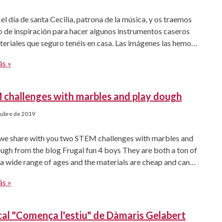
el día de santa Cecilia, patrona de la música, y os traemos
 de inspiración para hacer algunos instrumentos caseros
eriales que seguro tenéis en casa. Las imágenes las hemos
de Pinterest. Si buscáis un poco podréis encontrar muchas
ás »
opciones 😉
challenges with marbles and play dough
tubre de 2019
we share with you two STEM challenges with marbles and
ugh from the blog Frugal fun 4 boys They are both a ton of
 a wide range of ages and the materials are cheap and can
 again on another day. Challenge #1: Play Dough, Cups, and
ás »
ticks Perfect […]
al "Comença l'estiu" de Dàmaris Gelabert