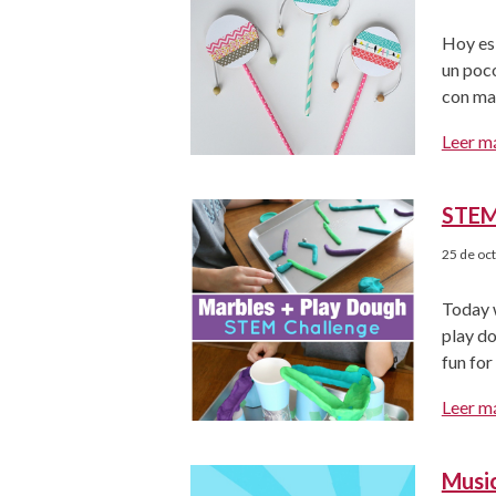
Hoy es 
un poco
con mat
sacado 
Leer m
otras 
STEM 
25 de oc
Today 
play do
fun for
be used
Leer m
Craft S
Music