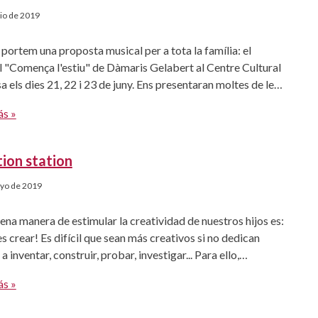
nio de 2019
 portem una proposta musical per a tota la família: el
 "Comença l'estiu" de Dàmaris Gelabert al Centre Cultural
a els dies 21, 22 i 23 de juny. Ens presentaran moltes de les
 més conegudes de la Dàmaris que els nostres fills canten
ás »
ent a l’escola: Bon dia!, Els dies de la […]
ion station
yo de 2019
na manera de estimular la creatividad de nuestros hijos es:
es crear! Es difícil que sean más creativos si no dedican
a inventar, construir, probar, investigar... Para ello,
 tener a su disposición una "creation station": una zona
ás »
eriales que puedan utilizar siempre que tengan una idea o
mente se aburran. Puede […]