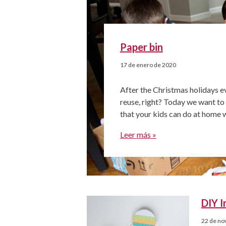
Paper bin
17 de enero de 2020
After the Christmas holidays e
reuse, right? Today we want to
that your kids can do at home wi
invite the kids to imagine, cr
Leer más »
DIY I
22 de no