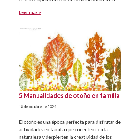
més petits. Les sortides a l’aire lliure no només
Leer más »
ofereixen un entorn de descoberta i exploració
de la tardor en família, sinó que també permeten
[…]
5 Manualidades de otoño en familia
18 de octubre de 2024
El otoño es una época perfecta para disfrutar de
actividades en familia que conecten con la
naturaleza y despierten la creatividad de los