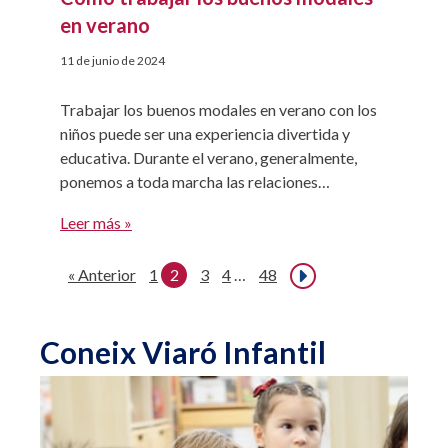
en verano
11 de junio de 2024
Trabajar los buenos modales en verano con los
niños puede ser una experiencia divertida y
educativa. Durante el verano, generalmente,
ponemos a toda marcha las relaciones
interpersonales con familiares, amigos,
Leer más »
vecinos… por ello es un momento fantástico
para trabajar las formas de cortesía y educación
« Anterior
1
2
3
4
…
48
Siguiente »
con nuestros hijos. Veamos cómo podemos
hacerlo y qué modales […]
Coneix Viaró Infantil