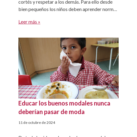
cortés y respetar a los demás. Para ello desde
bien pequeños los niños deben aprender normas
de cortesía y comportamiento. El mejor ámbito
Leer más »
donde enseñar y aprender todo ello, es el
familiar. Es bueno que los padres […]
Educar los buenos modales nunca
deberían pasar de moda
11 de octubre de 2024