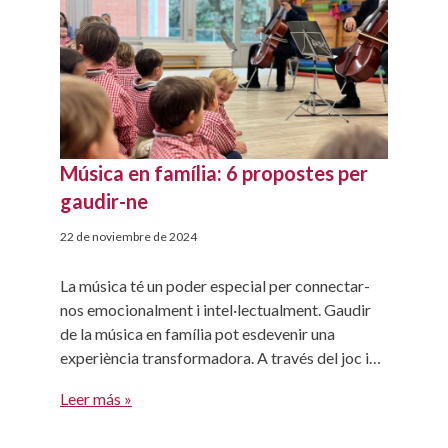
Música en família: 6 propostes per
gaudir-ne
22 de noviembre de 2024
La música té un poder especial per connectar-
nos emocionalment i intel·lectualment. Gaudir
de la música en família pot esdevenir una
experiència transformadora. A través del joc i
les activitats musicals, podem fomentar el
Leer más »
desenvolupament de l’autonomia dels nostres
fills, alhora que gaudim de moments únics