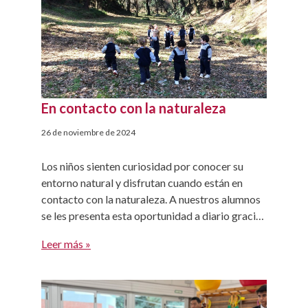
En contacto con la naturaleza
26 de noviembre de 2024
Los niños sienten curiosidad por conocer su
entorno natural y disfrutan cuando están en
contacto con la naturaleza. A nuestros alumnos
se les presenta esta oportunidad a diario gracias
al bosque de Viaró Infantil. El conocimiento del
Leer más »
medio natural se puede realizar a partir de la
observación directa y vivencial. Para los niños la
naturaleza […]