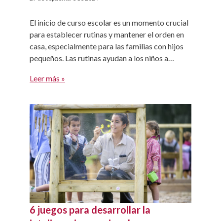
El inicio de curso escolar es un momento crucial
para establecer rutinas y mantener el orden en
casa, especialmente para las familias con hijos
pequeños. Las rutinas ayudan a los niños a
sentirse seguros y a saber qué esperar, reduce la
Leer más »
ansiedad y facilita la adaptación al nuevo ritmo
del curso. Un entorno ordenado también […]
6 juegos para desarrollar la