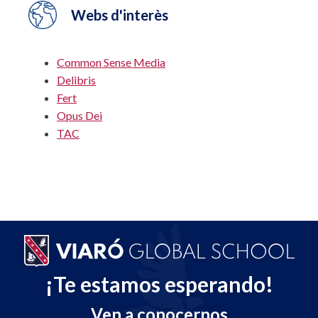
Webs d'interès
Common Sense Media
Delibris
Fert
Opus Dei
TAC
¡Te estamos esperando!
Ven a conocernos