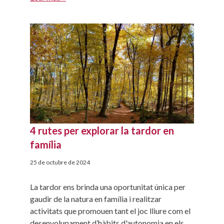
confianza en sí mismos. En este artículo,
exploramos prácticas efectivas para promover
una independencia que nutra su autoestima,
permitiéndoles valorarse y enfrentar los […]
4 rutes per explorar la tardor en
família
25 de octubre de 2024
La tardor ens brinda una oportunitat única per
gaudir de la natura en família i realitzar
activitats que promouen tant el joc lliure com el
desenvolupament d’hàbits d'autonomia en els