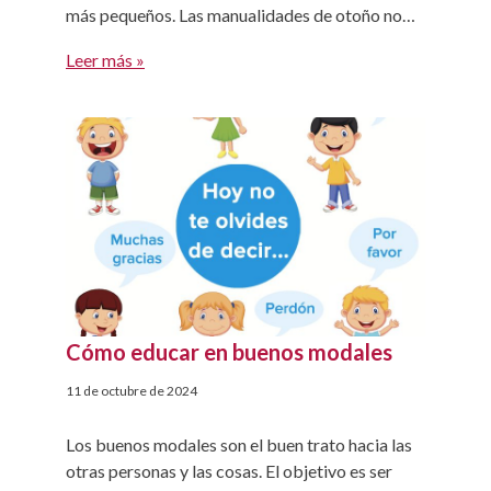
más pequeños. Las manualidades de otoño no
solo permiten explorar las texturas y colores
Leer más »
únicos de esta estación, sino que también son
una oportunidad para pasar tiempo de calidad
con los niños, […]
Cómo educar en buenos modales
11 de octubre de 2024
Los buenos modales son el buen trato hacia las
otras personas y las cosas. El objetivo es ser