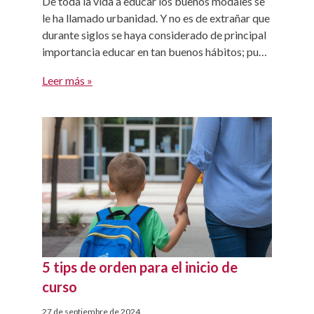
De toda la vida a educar los buenos modales se
le ha llamado urbanidad. Y no es de extrañar que
durante siglos se haya considerado de principal
importancia educar en tan buenos hábitos; pues
estos facilitan la convivencia y favorecen la
Leer más »
interrelación entre personas. Como seres
sociales que somos, también debemos aprender
a comportarnos en […]
5 tips de orden para el inicio de
curso
27 de septiembre de 2024