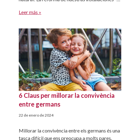
llevada a cabo este verano- ha permitido
Leer más »
acercar el bosque a las aulas y que las aulas
salgan al bosque. Todo ello […]
6 Claus per millorar la convivència
entre germans
22 de enero de 2024
Millorar la convivència entre els germans és una
tasca difícil que ens preocupa a molts pares.