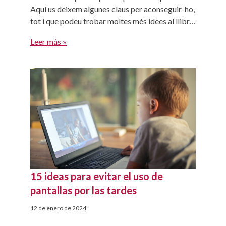
Aquí us deixem algunes claus per aconseguir-ho,
tot i que podeu trobar moltes més idees al llibre
"Hermanos, no rivales" d'Adele Faber i Eaine
Leer más »
Mazlish. Com podem millorar la convivència
entre els nostres fills? Quan tinguin queixes o
acusacions […]
15 ideas para evitar el uso de
pantallas por las tardes
12 de enero de 2024