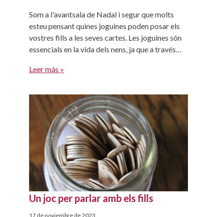
Som a l'avantsala de Nadal i segur que molts
esteu pensant quines joguines poden posar els
vostres fills a les seves cartes. Les joguines són
essencials en la vida dels nens, ja que a través
d'ells coneixen el seu entorn, desenvolupen les
Leer más »
seves habilitats i aprenen a relacionar-se.
Conèixer quines són les joguines més
recomanables […]
Un joc per parlar amb els fills
17 de noviembre de 2023