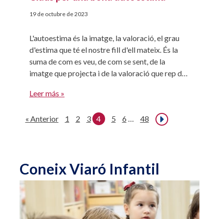
19 de octubre de 2023
L'autoestima és la imatge, la valoració, el grau
d'estima que té el nostre fill d'ell mateix. És la
suma de com es veu, de com se sent, de la
imatge que projecta i de la valoració que rep del
seu entorn més pròxim: pares, germans, amics...
Leer más »
Si tanquem els ulls i pensem uns segons què […]
« Anterior
1
2
3
4
5
6
…
48
Siguiente
»
Coneix Viaró Infantil