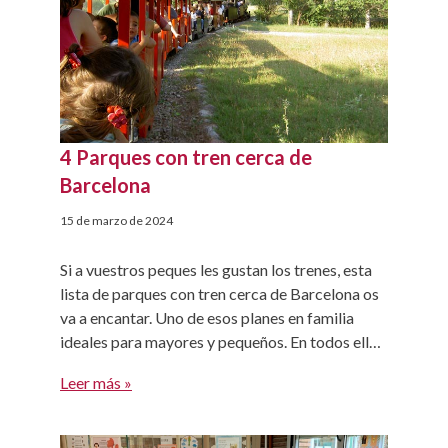
4 Parques con tren cerca de
Barcelona
15 de marzo de 2024
Si a vuestros peques les gustan los trenes, esta
lista de parques con tren cerca de Barcelona os
va a encantar. Uno de esos planes en familia
ideales para mayores y pequeños. En todos ellos
podéis hacer picnic y disfrutar de grandes áreas
Leer más »
de juego además del trenecito. Parques con tren
para niños cerca de […]