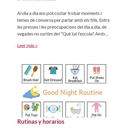
Al dia a dia ens pot costar trobar moments i
temes de conversa per parlar amb els fills. Entre
les presses i les preocupacions del dia a dia, de
vegades no sortim del "Què tal l'escola? Amb
qui has jugat al pati? Què has menjat avui?" Per
Leer más »
donar una empenta a aquestes converses i, de
[…]
Rutinas y horarios