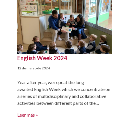
English Week 2024
12 de marzo de 2024
Year after year, we repeat the long-
awaited English Week which we concentrate on
a series of multidisciplinary and collaborative
activities between different parts of the
educational community. During the week, we
Leer más »
open the doors to all those who want to
participate in any activity adapted to the little