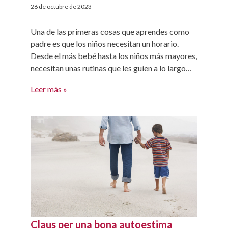
26 de octubre de 2023
Una de las primeras cosas que aprendes como
padre es que los niños necesitan un horario.
Desde el más bebé hasta los niños más mayores,
necesitan unas rutinas que les guíen a lo largo
del día. Saber lo que les toca después les da
Leer más »
seguridad y hace que vayan más tranquilos, que
coman y duerman […]
Claus per una bona autoestima