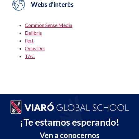
Webs d'interès
Common Sense Media
Delibris
Fert
Opus Dei
TAC
¡Te estamos esperando!
Ven a conocernos