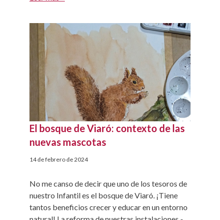
socioemocionales. Durante el juego los niños
experimentan con distintas emociones,
agradables y desagradables, en un contexto que
tienen […]
El bosque de Viaró: contexto de las
nuevas mascotas
14 de febrero de 2024
No me canso de decir que uno de los tesoros de
nuestro Infantil es el bosque de Viaró. ¡Tiene
tantos beneficios crecer y educar en un entorno
natural! La reforma de nuestras instalaciones -