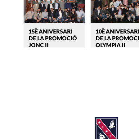
15È ANIVERSARI
10È ANIVERSAR
DE LA PROMOCIÓ
DE LA PROMOC
JONC II
OLYMPIA II
Cerca:'
TANCAR