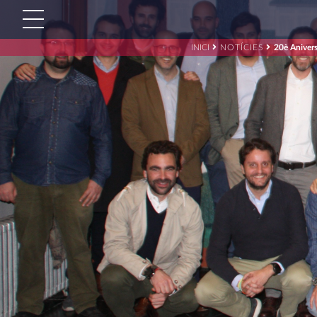
INICI
NOTÍCIES
20è Anivers
Cerca:'