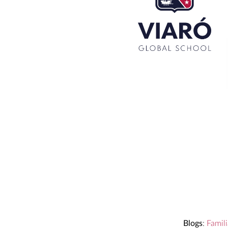
La Mostra d’Arts 2026
Congrés UNIV 2026
Voluntariat a Amavir 24-25
Oficis de Setmana Santa 2025
Premi al Pessebre d’Infantil 2024
Blogs
:
Famili