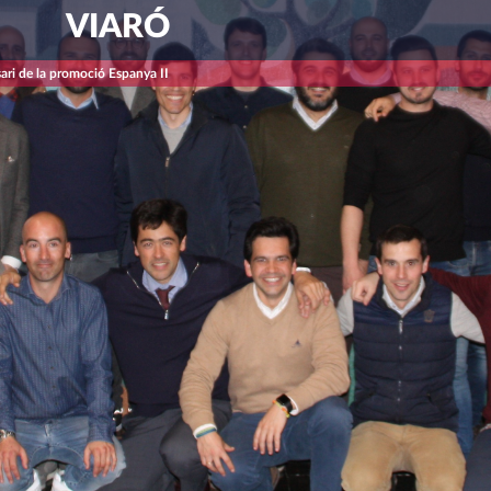
VIARÓ
ari de la promoció Espanya II