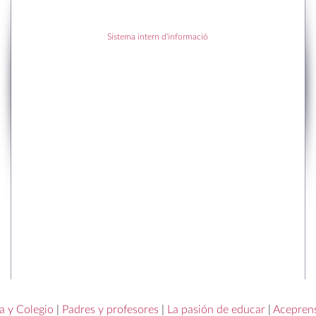
RECENT POSTS
Sistema intern d'informació
RECENT COMMENTS
a y Colegio
|
Padres y profesores
|
La pasión de educar
|
Acepren