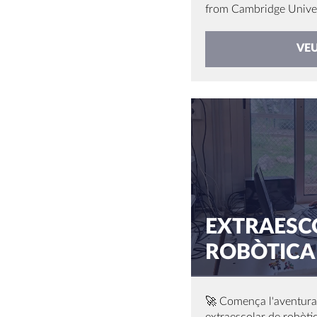
from Cambridge Univers
VE
EXTRAESC
ROBÒTICA 
🚀 Comença l'aventura 