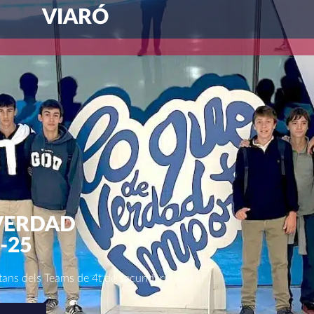
VIARÓ
 VERDAD
-25
itans dels Teams de 4t de secundària van ...