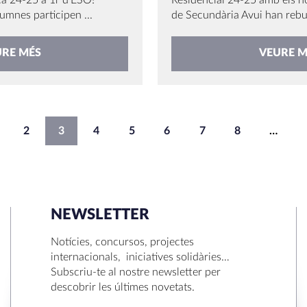
ca 24-25 a 1r d'ESO!
Residencial 24-25 amb els n
umnes participen ...
de Secundària Avui han rebut
URE MÉS
VEURE M
2
3
4
5
6
7
8
…
NEWSLETTER
Notícies, concursos, projectes
internacionals, iniciatives solidàries…
Subscriu-te al nostre newsletter per
descobrir les últimes novetats.