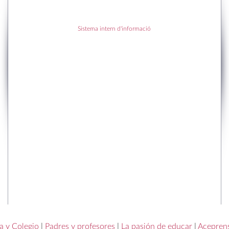
Sistema intern d'informació
a y Colegio
|
Padres y profesores
|
La pasión de educar
|
Acepren