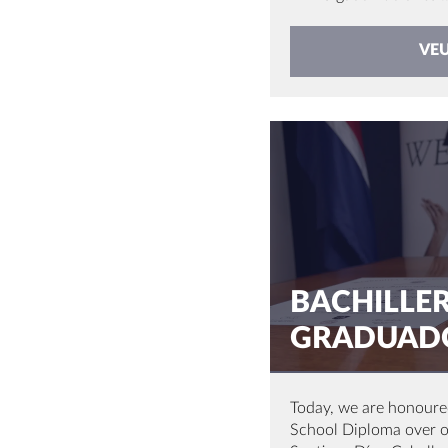
VE
BACHILLE
GRADUADO
Today, we are honoure
School Diploma over our