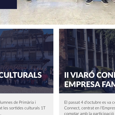
ES
 CULTURALS
II VIARÓ CON
EMPRESA FAM
lumnes de Primària i
El passat 4 d'octubre es va ce
t les sortides culturals 1T
Connect, centrat en l'Empre
.
comptar amb la participació .