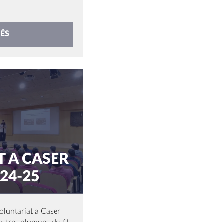
ÉS
 A CASER
24-25
oluntariat a Caser