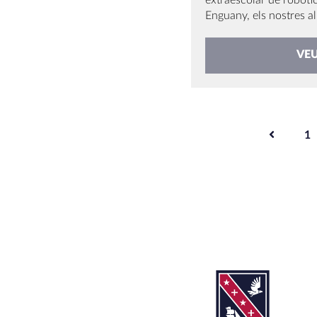
extraescolar de robòti
Enguany, els nostres al
VE
PAGINACIÓ
1
DE
LES
ENTRADES