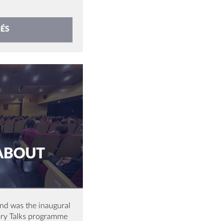
ÉS
 ABOUT
and was the inaugural
ary Talks programme