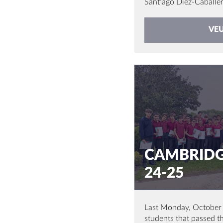
Santiago Díez-Caballero
VE
CAMBRIDG
24-25
Last Monday, October 
students that passed 