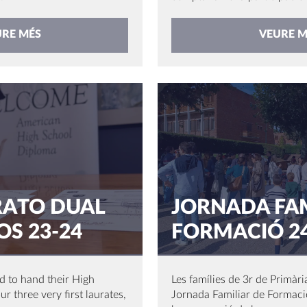
URE MÉS
VEURE M
RATO DUAL
JORNADA FAM
S 23-24
FORMACIÓ 24
d to hand their High
Les famílies de 3r de Primàri
 three very first laurates,
Jornada Familiar de Formac