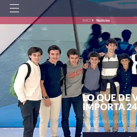
INICI
Notícies
Cerca:'
LO QUE DE
IMPORTA 24
Els consells de curs i cap