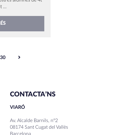
ostres alumnes de 4t
 ...
ÉS
30
CONTACTA’NS
VIARÓ
Av. Alcalde Barnils, nº2
08174 Sant Cugat del Vallès
Barcelona