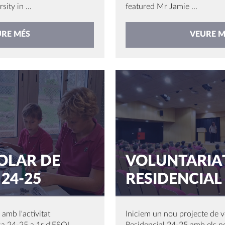
ity in ...
featured Mr Jamie ...
URE MÉS
VEURE M
OLAR DE
VOLUNTARIAT
24-25
RESIDENCIAL 
amb l'activitat
Iniciem un nou projecte de v