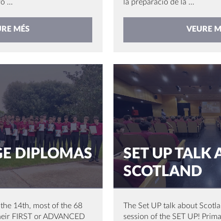
 ...
la preparació de la ...
URE MÉS
VEURE M
E DIPLOMAS
SET UP TALK
SCOTLAND
the 14th, most of the 68
The Set UP talk about Scotl
their FIRST or ADVANCED
session of the SET UP! Prim