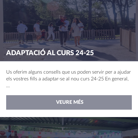
ADAPTACIÓ AL CURS 24-25
Us oferim alguns consells que us poden servir per a ajudar
els vostres fills a adaptar-se al nou curs 24-25 En general,
...
VEURE MÉS