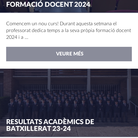
FORMACIÓ DOCENT 2024
Comencem un nou curs! Durant aquesta setmana el
professorat dedica temps a la seva pròpia formació docent
2024 i a ...
VEURE MÉS
RESULTATS ACADÈMICS DE
BATXILLERAT 23-24