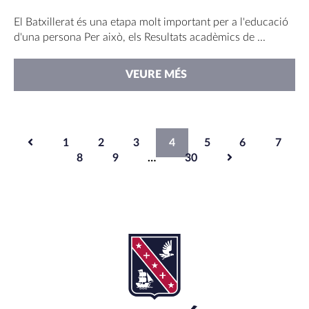
El Batxillerat és una etapa molt important per a l'educació
d'una persona Per això, els Resultats acadèmics de ...
VEURE MÉS
PAGINACIÓ
1
2
3
4
5
6
7
8
9
…
30
DE
LES
ENTRADES