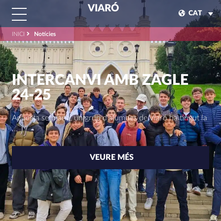
VIARÓ
CAT
INICI
Notícies
INTERCANVI AMB ZAGLE
24-25
Aquesta setmana, un grup d'alumnes de Viaró ha tingut la
...
VEURE MÉS