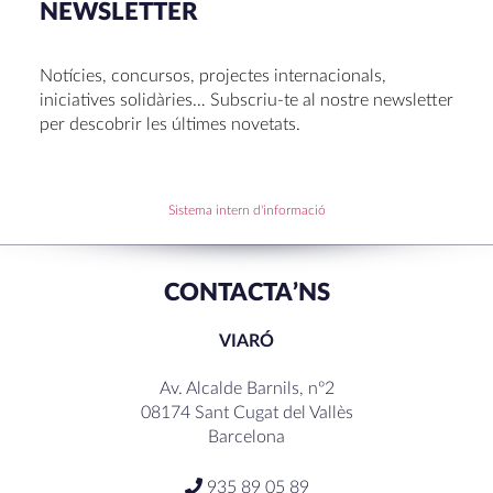
NEWSLETTER
Voluntariat a Amavir 24-25
Oficis de Setmana Santa 2025
Notícies, concursos, projectes internacionals,
Premi al Pessebre d’Infantil 2024
iniciatives solidàries… Subscriu-te al nostre newsletter
per descobrir les últimes novetats.
RECENT COMMENTS
Sistema intern d'informació
CONTACTA’NS
VIARÓ
Av. Alcalde Barnils, nº2
08174 Sant Cugat del Vallès
Barcelona
935 89 05 89