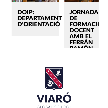
DOIP:
JORNADA
DEPARTAMENT
DE
D’ORIENTACIÓ
FORMACIÓ
DOCENT
AMB EL
FERRÁN
RAMÓN-
CORTÉS
SEARCH
Cerca:'
TANCAR