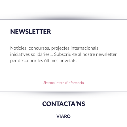
RECENT POSTS
La Mostra d’Arts 2026
Congrés UNIV 2026
NEWSLETTER
Voluntariat a Amavir 24-25
Oficis de Setmana Santa 2025
Notícies, concursos, projectes internacionals,
Premi al Pessebre d’Infantil 2024
iniciatives solidàries… Subscriu-te al nostre newsletter
per descobrir les últimes novetats.
RECENT COMMENTS
Sistema intern d'informació
CONTACTA’NS
VIARÓ