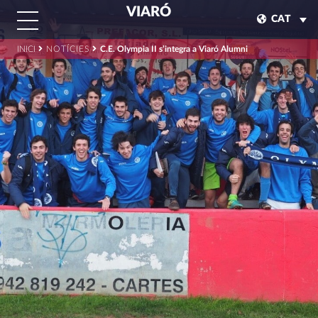
VIARÓ
CAT
INICI
NOTÍCIES
C.E. Olympia II s’integra a Viaró Alumni