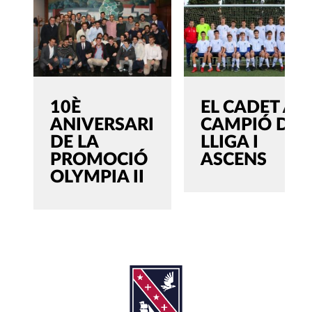
10È
EL CADET A,
ANIVERSARI
CAMPIÓ DE
DE LA
LLIGA I
PROMOCIÓ
ASCENS
OLYMPIA II
SEARCH
Cerca:'