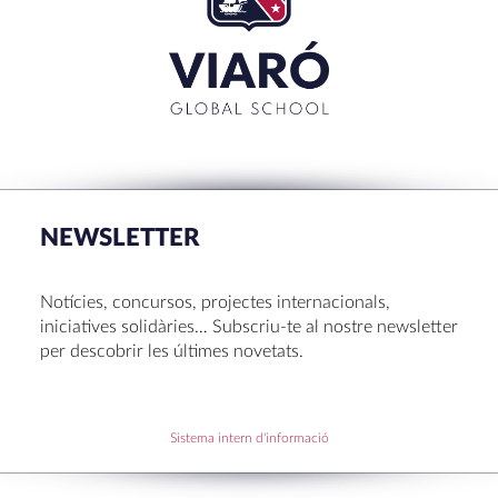
TANCAR
RECENT POSTS
La Mostra d’Arts 2026
Congrés UNIV 2026
NEWSLETTER
Voluntariat a Amavir 24-25
Oficis de Setmana Santa 2025
Notícies, concursos, projectes internacionals,
Premi al Pessebre d’Infantil 2024
iniciatives solidàries… Subscriu-te al nostre newsletter
per descobrir les últimes novetats.
RECENT COMMENTS
Sistema intern d'informació