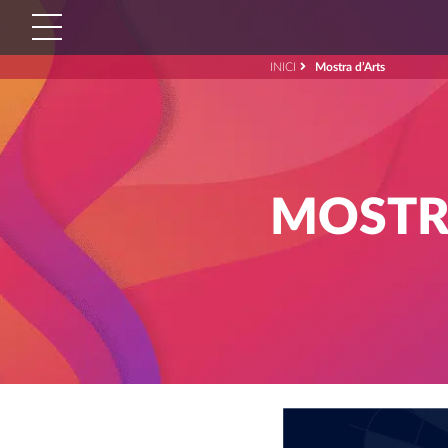
INICI
Mostra d’Arts
Cerca:'
MOSTR