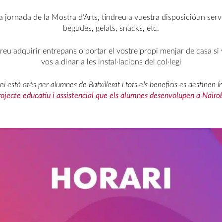
a jornada de la Mostra d’Arts, tindreu a vuestra disposicióun ser
begudes, gelats, snacks, etc.
eu adquirir entrepans o portar el vostre propi menjar de casa si
vos a dinar a les instal·lacions del col·legi
i està atès per alumnes de Batxillerat i tots els beneficis es destinen 
rojecte educatiu i assistencial que els alumne
s desenvolupen a Nairob