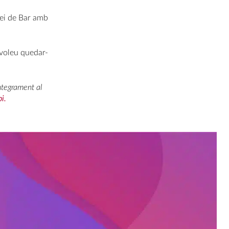
vei de Bar amb
 voleu quedar-
íntegrament al
i.