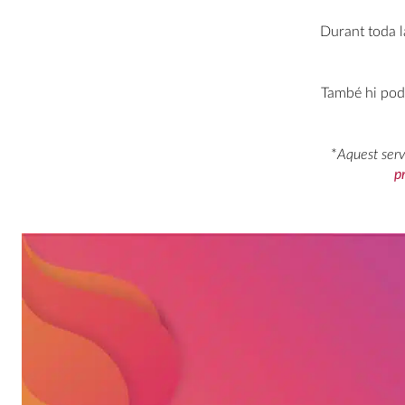
Durant toda l
També hi podr
*
Aquest serve
p