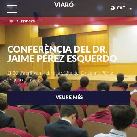
VIARÓ
CAT
INICI
Notícies
CONFERÈNCIA DEL DR.
JAIME PÉREZ ESQUERDO
El 30 d'abril vam rebre la visita del Dr Jaime Pérez
Esquerdo, metge ...
VEURE MÉS