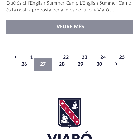
Què és el l’English Summer Camp L’English Summer Camp
és la nostra proposta per al mes de juliol a Viaró ...
VEURE MÉS
PAGINACIÓ
1
…
22
23
24
25
26
27
28
29
30
DE
LES
ENTRADES