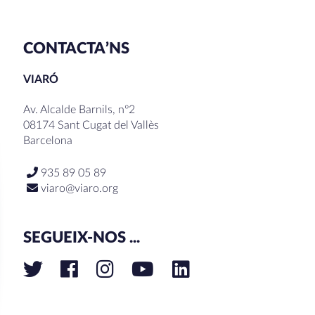
CONTACTA’NS
VIARÓ
Av. Alcalde Barnils, nº2
08174 Sant Cugat del Vallès
Barcelona
935 89 05 89
viaro@viaro.org
SEGUEIX-NOS ...