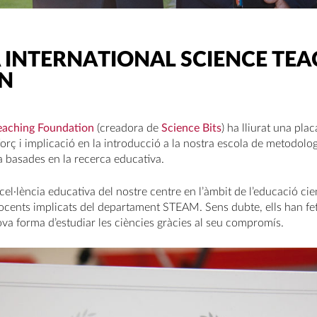
A INTERNATIONAL SCIENCE TE
N
Teaching Foundation
(creadora de
Science Bits
) ha lliurat una pl
sforç i implicació en la introducció a la nostra escola de metodolo
a basades en la recerca educativa.
xcel·lència educativa del nostre centre en l’àmbit de l’educació cie
ocents implicats del departament STEAM. Sens dubte, ells han fet
a forma d’estudiar les ciències gràcies al seu compromís.