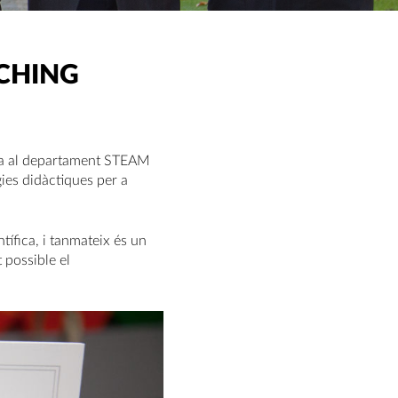
ACHING
aca al departament STEAM
gies didàctiques per a
ntífica, i tanmateix és un
 possible el