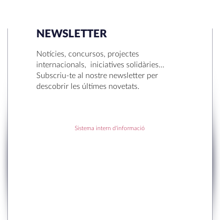
NEWSLETTER
SEARCH
Notícies, concursos, projectes
internacionals, iniciatives solidàries…
Subscriu-te al nostre newsletter per
descobrir les últimes novetats.
RECENT POSTS
Sistema intern d'informació