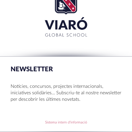
TANCAR
RECENT POSTS
La Mostra d’Arts 2026
Congrés UNIV 2026
NEWSLETTER
Voluntariat a Amavir 24-25
Oficis de Setmana Santa 2025
Notícies, concursos, projectes internacionals,
Premi al Pessebre d’Infantil 2024
iniciatives solidàries… Subscriu-te al nostre newsletter
per descobrir les últimes novetats.
RECENT COMMENTS
Sistema intern d'informació