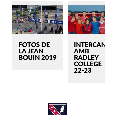
FOTOS DE
INTERCANVI
LA JEAN
AMB
BOUIN 2019
RADLEY
COLLEGE
22-23
SEARCH
Cerca:'