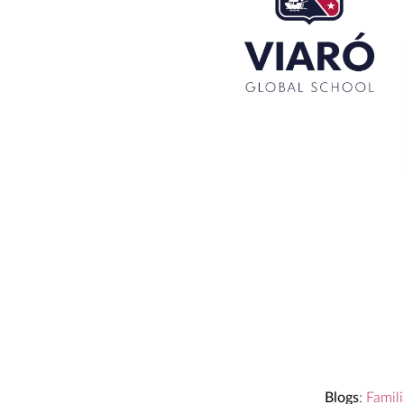
La Mostra d’Arts 2026
Congrés UNIV 2026
Voluntariat a Amavir 24-25
Oficis de Setmana Santa 2025
Premi al Pessebre d’Infantil 2024
Blogs
:
Famili