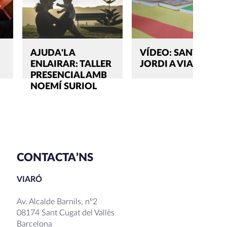
AJUDA'L A
VÍDEO: SANT
ENLAIRAR: TALLER
JORDI A VIARÓ
PRESENCIAL AMB
NOEMÍ SURIOL
CONTACTA’NS
VIARÓ
Av. Alcalde Barnils, nº2
08174 Sant Cugat del Vallès
Barcelona