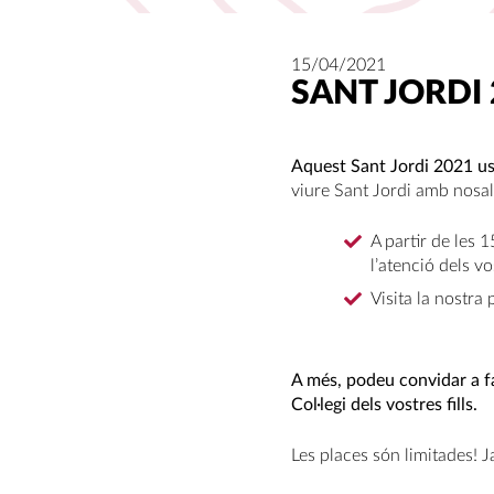
15/04/2021
SANT JORDI 
Aquest Sant Jordi 2021 us
viure Sant Jordi amb nosal
A partir de les 
l’atenció dels vo
Visita la nostra
A més, podeu convidar a f
Col·legi dels vostres fills.
Les places són limitades! J