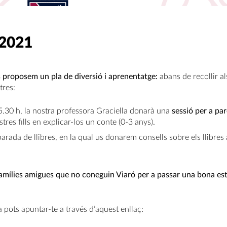
2021
 proposem un pla de diversió i aprenentatge:
abans de recollir a
tres:
15.30 h, la nostra professora Graciella donarà una
sessió per a pa
stres fills en explicar-los un conte (0-3 anys).
 parada de llibres, en la qual us donarem consells sobre els llibre
amílies amigues que no coneguin Viaró per a passar una bona esto
a pots apuntar-te a través d’aquest enllaç: