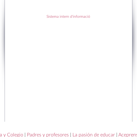
RECENT POSTS
Sistema intern d'informació
RECENT COMMENTS
a y Colegio
|
Padres y profesores
|
La pasión de educar
|
Acepren