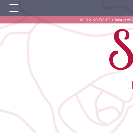
INICI
NOTÍCIES
Sant Jordi
Cerca:'