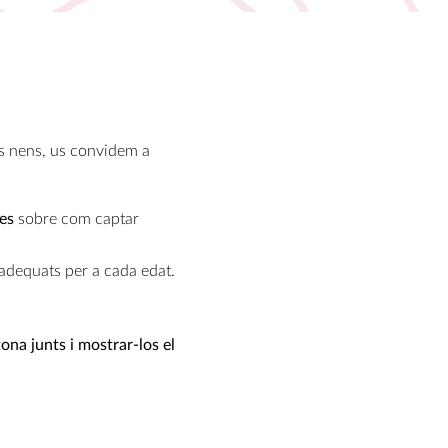
ls nens, us convidem a
res
sobre com captar
s adequats per a cada edat.
na junts i mostrar-los el