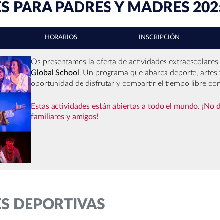
S PARA PADRES Y MADRES 202
HORARIOS
INSCRIPCIÓN
Os presentamos la oferta de actividades extraescolares
Global School
. Un programa que abarca deporte, artes 
oportunidad de disfrutar y compartir el tiempo libre co
Estas actividades están abiertas a todo el mundo. ¡No de
familiares y amigos!
ES DEPORTIVAS