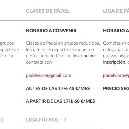
CLASES DE PÁDEL
LIGA DE P
HORARIO A CONVENIR
HORARIO A
 grupos
Clases de Pádel en grupos reducidos.
Compite en d
deporte de
Iníciate en el deporte de raqueta o
categorías du
técnica.
perfecciona tu técnica.
Inscripción
:
nuevas pistas
contacta con
Inscripción
:
padelviaro@gmail.com
padelviaro@
ANTES DE LAS 17H:
45 €/MES
PRECIO SE
A PARTIR DE LAS 17H:
60 €/MES
11
LIGA FÚTBOL – 7