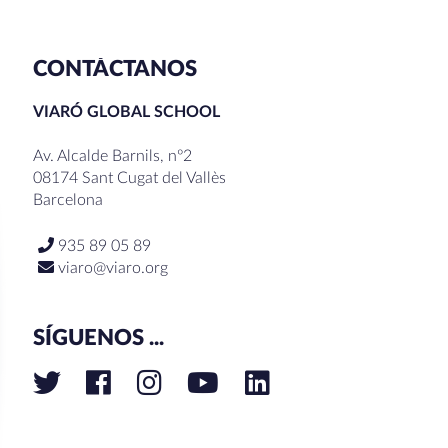
CONTÁCTANOS
VIARÓ GLOBAL SCHOOL
Av. Alcalde Barnils, nº2
08174 Sant Cugat del Vallès
Barcelona
935 89 05 89
viaro@viaro.org
SÍGUENOS ...