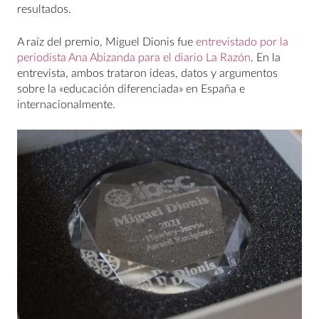
resultados.
A raíz del premio, Miguel Dionis fue
entrevistado por la
periodista Ana Abizanda para el diario La Razón
. En la
entrevista, ambos trataron ideas, datos y argumentos
sobre la «educación diferenciada» en España e
internacionalmente.