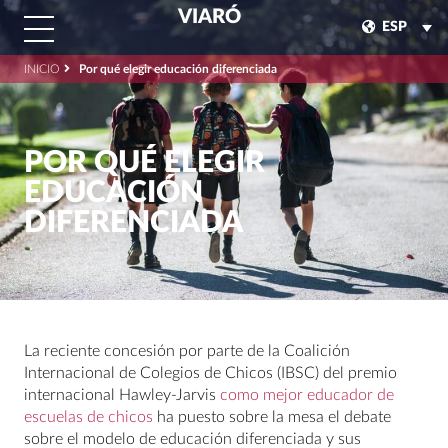
VIARÓ
ESP
INICIO
Por qué elegir educación diferenciada
POR QUÉ ELEGIR
EDUCACIÓN
DIFERENCIADA
La reciente concesión por parte de la Coalición
Internacional de Colegios de Chicos (IBSC) del premio
internacional Hawley-Jarvis
como mejor educador de
escuelas de chicos
ha puesto sobre la mesa el debate
sobre el modelo de educación diferenciada y sus