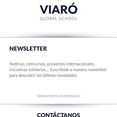
CERRAR
RECENT POSTS
La Muestra de Artes 2026: creatividad, música y
talento en Sant Cugat
NEWSLETTER
Congreso UNIV 2026
Entrega de Becas de Humanidades – Dr. Pujol 2026
Noticias, concursos, proyectos internacionales,
Hábitos saludables: 8 consejos prácticos para
iniciativas solidarias… Suscríbete a nuestra newsletter
disfrutar la Navidad.
para descubrir las últimas novedades.
Becas de Humanidades Dr. Pujol 25-26
Sistema interno de información
RECENT COMMENTS
CONTÁCTANOS