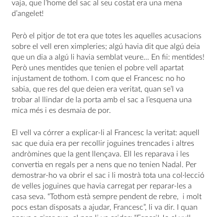
vaja, que l’home del sac al seu costat era una mena
d’angelet!
Però el pitjor de tot era que totes les aquelles acusacions
sobre el vell eren ximpleries; algú havia dit que algú deia
que un dia a algú li havia semblat veure… En fii: mentides!
Però unes mentides que tenien el pobre vell apartat
injustament de tothom. I com que el Francesc no ho
sabia, que res del que deien era veritat, quan se’l va
trobar al llindar de la porta amb el sac a l’esquena una
mica més i es desmaia de por.
El vell va córrer a explicar-li al Francesc la veritat: aquell
sac que duia era per recollir joguines trencades i altres
andròmines que la gent llençava. Ell les reparava i les
convertia en regals per a nens que no tenien Nadal. Per
demostrar-ho va obrir el sac i li mostrà tota una col·lecció
de velles joguines que havia carregat per reparar-les a
casa seva. “Tothom està sempre pendent de rebre, i molt
pocs estan disposats a ajudar, Francesc”, li va dir. I quan