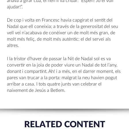
anava a girar cua, el nen li va cridar: “Esperi! Jo el vull
ajudar!”.
De cop i volta en Francesc havia capgirat el sentit del
Nadal que ell coneixia; a través de la generositat del seu
vell veí n’acabava de conèixer un de molt més gran, de
molt més feliç, de molt més autèntic: el del servei als
altres.
I la tristor d’haver de passar la Nit de Nadal sol es va
convertir en la joia de poder viure un Nadal de tot l’any,
donant i compartint. Ah! i a més, en el darrer moment, els
pares van trucar a la porta: malgrat la neu havien pogut
arribar a casa. I tots quatre junts van celebrar el
naixement de Jesús a Betlem.
RELATED CONTENT