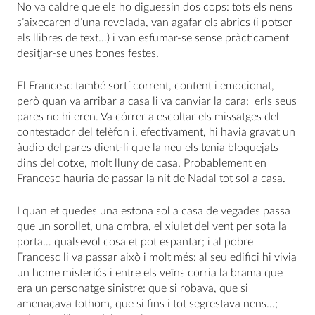
No va caldre que els ho diguessin dos cops: tots els nens
s’aixecaren d’una revolada, van agafar els abrics (i potser
els llibres de text…) i van esfumar-se sense pràcticament
desitjar-se unes bones festes.
El Francesc també sortí corrent, content i emocionat,
però quan va arribar a casa li va canviar la cara: erls seus
pares no hi eren. Va córrer a escoltar els missatges del
contestador del telèfon i, efectivament, hi havia gravat un
àudio del pares dient-li que la neu els tenia bloquejats
dins del cotxe, molt lluny de casa. Probablement en
Francesc hauria de passar la nit de Nadal tot sol a casa.
I quan et quedes una estona sol a casa de vegades passa
que un sorollet, una ombra, el xiulet del vent per sota la
porta… qualsevol cosa et pot espantar; i al pobre
Francesc li va passar això i molt més: al seu edifici hi vivia
un home misteriós i entre els veïns corria la brama que
era un personatge sinistre: que si robava, que si
amenaçava tothom, que si fins i tot segrestava nens…;