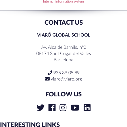
RECENT COMMENTS
Internal information system
CONTACT US
VIARÓ GLOBAL SCHOOL
Av. Alcalde Barnils, nº2
08174 Sant Cugat del Vallès
Barcelona
935 89 05 89
viaro@viaro.org
FOLLOW US
INTERESTING LINKS