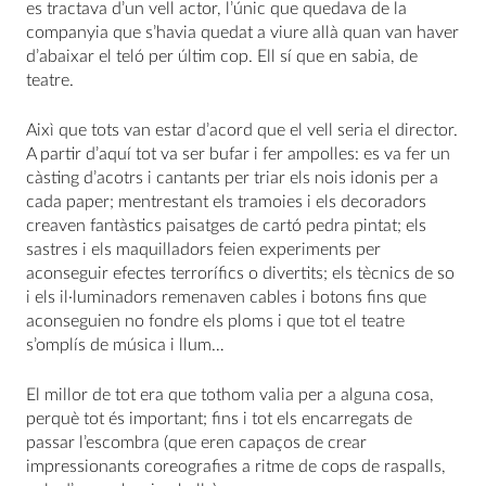
es tractava d’un vell actor, l’únic que quedava de la
companyia que s’havia quedat a viure allà quan van haver
d’abaixar el teló per últim cop. Ell sí que en sabia, de
teatre.
Aixì que tots van estar d’acord que el vell seria el director.
A partir d’aquí tot va ser bufar i fer ampolles: es va fer un
càsting d’acotrs i cantants per triar els nois idonis per a
cada paper; mentrestant els tramoies i els decoradors
creaven fantàstics paisatges de cartó pedra pintat; els
sastres i els maquilladors feien experiments per
aconseguir efectes terrorífics o divertits; els tècnics de so
i els il·luminadors remenaven cables i botons fins que
aconseguien no fondre els ploms i que tot el teatre
s’omplís de música i llum…
El millor de tot era que tothom valia per a alguna cosa,
perquè tot és important; fins i tot els encarregats de
passar l’escombra (que eren capaços de crear
impressionants coreografies a ritme de cops de raspalls,