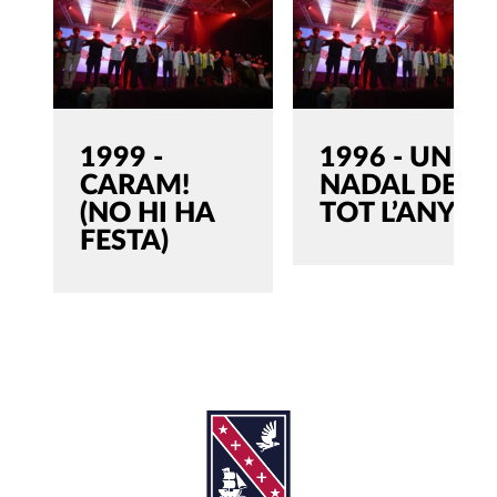
1999 -
1996 - UN
CARAM!
NADAL DE
(NO HI HA
TOT L’ANY
FESTA)
SEARCH
Search
for:'