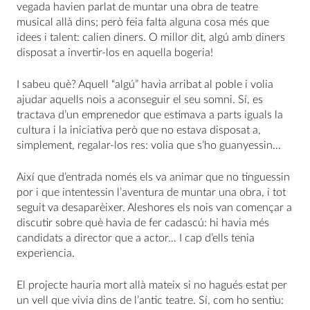
vegada havien parlat de muntar una obra de teatre
musical allà dins; però feia falta alguna cosa més que
idees i talent: calien diners. O millor dit, algú amb diners
disposat a invertir-los en aquella bogeria!
I sabeu què? Aquell “algú” havia arribat al poble i volia
ajudar aquells nois a aconseguir el seu somni. Sí, es
tractava d’un emprenedor que estimava a parts iguals la
cultura i la iniciativa però que no estava disposat a,
simplement, regalar-los res: volia que s’ho guanyessin…
Així que d’entrada només els va animar que no tinguessin
por i que intentessin l’aventura de muntar una obra, i tot
seguit va desaparèixer. Aleshores els nois van començar a
discutir sobre què havia de fer cadascú: hi havia més
candidats a director que a actor… I cap d’ells tenia
experìencia.
El projecte hauria mort allà mateix si no hagués estat per
un vell que vivia dins de l’antic teatre. Sí, com ho sentiu: