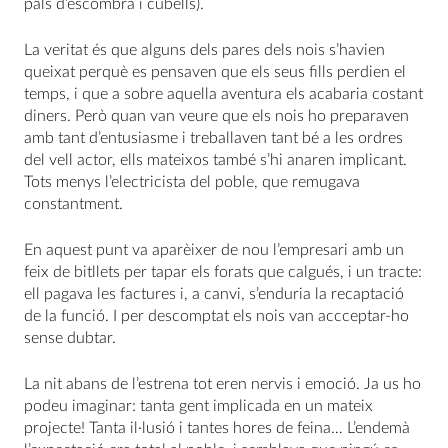
pals d’escombra i cubells).
La veritat és que alguns dels pares dels nois s’havien
queixat perquè es pensaven que els seus fills perdien el
temps, i que a sobre aquella aventura els acabaria costant
diners. Però quan van veure que els nois ho preparaven
amb tant d’entusiasme i treballaven tant bé a les ordres
del vell actor, ells mateixos també s’hi anaren implicant.
Tots menys l’electricista del poble, que remugava
constantment.
En aquest punt va aparèixer de nou l’empresari amb un
feix de bitllets per tapar els forats que calgués, i un tracte:
ell pagava les factures i, a canvi, s’enduria la recaptació
de la funció. I per descomptat els nois van accceptar-ho
sense dubtar.
La nit abans de l’estrena tot eren nervis i emoció. Ja us ho
podeu imaginar: tanta gent implicada en un mateix
projecte! Tanta il·lusió i tantes hores de feina… L’endemà