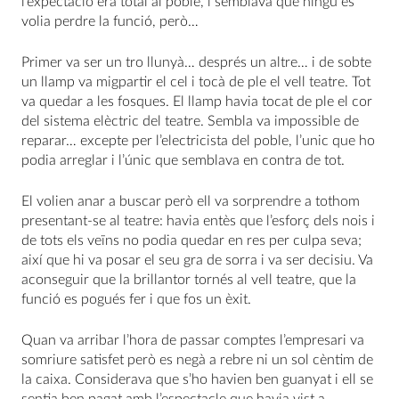
l’expectació era total al poble, i semblava que ningú es
volia perdre la funció, però…
Primer va ser un tro llunyà… després un altre… i de sobte
un llamp va migpartir el cel i tocà de ple el vell teatre. Tot
va quedar a les fosques. El llamp havia tocat de ple el cor
del sistema elèctric del teatre. Sembla va impossible de
reparar… excepte per l’electricista del poble, l’unic que ho
podia arreglar i l’únic que semblava en contra de tot.
El volien anar a buscar però ell va sorprendre a tothom
presentant-se al teatre: havia entès que l’esforç dels nois i
de tots els veïns no podia quedar en res per culpa seva;
així que hi va posar el seu gra de sorra i va ser decisiu. Va
aconseguir que la brillantor tornés al vell teatre, que la
funció es pogués fer i que fos un èxit.
Quan va arribar l’hora de passar comptes l’empresari va
somriure satisfet però es negà a rebre ni un sol cèntim de
la caixa. Considerava que s’ho havien ben guanyat i ell se
sentia ben pagat amb l’espectacle que havia vist a