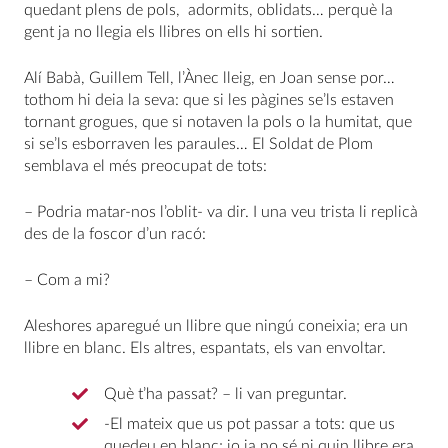
quedant plens de pols, adormits, oblidats… perquè la
gent ja no llegia els llibres on ells hi sortien.
Alí Babà, Guillem Tell, l’Ànec lleig, en Joan sense por…
tothom hi deia la seva: que si les pàgines se’ls estaven
tornant grogues, que si notaven la pols o la humitat, que
si se’ls esborraven les paraules… El Soldat de Plom
semblava el més preocupat de tots:
– Podria matar-nos l’oblit- va dir. I una veu trista li replicà
des de la foscor d’un racó:
– Com a mi?
Aleshores aparegué un llibre que ningú coneixia; era un
llibre en blanc. Els altres, espantats, els van envoltar.
Què t’ha passat? – li van preguntar.
-El mateix que us pot passar a tots: que us
quedeu en blanc; jo ja no sé ni quin llibre era.