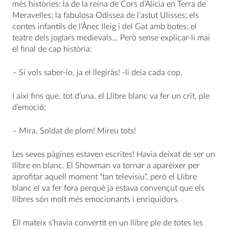
més històries: la de la reina de Cors d’Alícia en Terra de
Meravelles; la fabulosa Odissea de l’astut Ulisses; els
contes infantils de l’Ànec lleig i del Gat amb botes; el
teatre dels joglars medievals… Però sense explicar-li mai
el final de cap història:
– Si vols saber-lo, ja el llegiràs! -li deia cada cop.
I així fins que, tot d’una, el Llibre blanc va fer un crit, ple
d’emoció:
– Mira, Soldat de plom! Mireu tots!
Les seves pàgines estaven escrites! Havia deixat de ser un
llibre en blanc. El Showman va tornar a aparèixer per
aprofitar aquell moment “tan televisiu”, però el Llibre
blanc el va fer fora perquè ja estava convençut que els
llibres són molt més emocionants i enriquidors.
Ell mateix s’havia convertit en un llibre ple de totes les