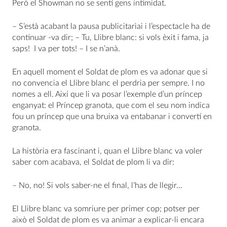
Però el Showman no se sentí gens intimidat.
– S’està acabant la pausa publicitarìai i l’espectacle ha de
continuar -va dir; – Tu, Llibre blanc: si vols èxit i fama, ja
saps! I va per tots! – I se n’anà.
En aquell moment el Soldat de plom es va adonar que si
no convencia el Llibre blanc el perdria per sempre. I no
nomes a ell. Així que li va posar l’exemple d’un príncep
enganyat: el Príncep granota, que com el seu nom indica
fou un príncep que una bruixa va entabanar i convertí en
granota.
La història era fascinant i, quan el Llibre blanc va voler
saber com acabava, el Soldat de plom li va dir:
– No, no! Si vols saber-ne el final, l’has de llegir…
El Llibre blanc va somriure per primer cop; potser per
això el Soldat de plom es va animar a explicar-li encara