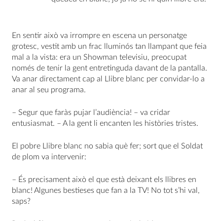
En sentir això va irrompre en escena un personatge
grotesc, vestit amb un frac lluminós tan llampant que feia
mal a la vista: era un Showman televisiu, preocupat
només de tenir la gent entretinguda davant de la pantalla.
Va anar directament cap al Llibre blanc per convidar-lo a
anar al seu programa.
– Segur que faràs pujar l’audiència! – va cridar
entusiasmat. – A la gent li encanten les històries tristes.
El pobre Llibre blanc no sabia què fer; sort que el Soldat
de plom va intervenir:
– És precisament això el que està deixant els llibres en
blanc! Algunes bestieses que fan a la TV! No tot s’hi val,
saps?