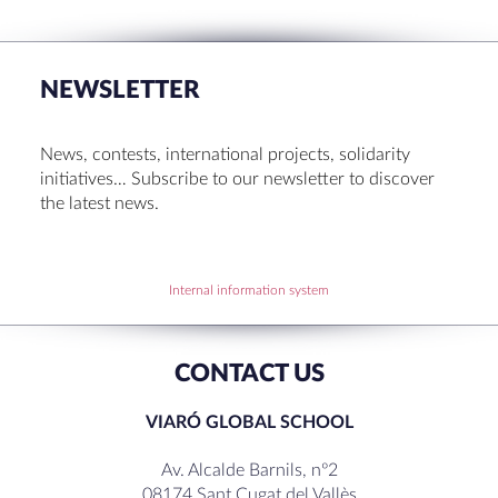
Set up! Programme Conference 1st Term
Bachillerato Dual Graduados 23-24
NEWSLETTER
Cambridge Diplomas 24-25
Set up talk about Scotland
News, contests, international projects, solidarity
Tortosa Irish English Festival 2024
initiatives… Subscribe to our newsletter to discover
the latest news.
RECENT COMMENTS
Internal information system
CONTACT US
VIARÓ GLOBAL SCHOOL
Av. Alcalde Barnils, nº2
08174 Sant Cugat del Vallès