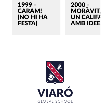
1999 -
2000 -
CARAM!
MORÀVIT,
(NO HI HA
UN CALIFA
FESTA)
AMB IDEES
SEARCH
Search
for:'
CLOSE
RECENT POSTS