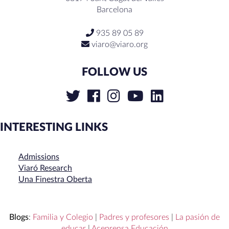
Barcelona
935 89 05 89
viaro@viaro.org
FOLLOW US
INTERESTING LINKS
Admissions
Viaró Research
Una Finestra Oberta
Blogs
:
Familia y Colegio
|
Padres y profesores
|
La pasión de
educar
|
Aceprensa Educación