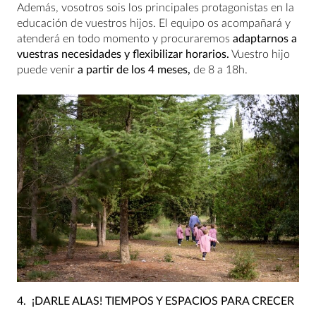
Además, vosotros sois los principales protagonistas en la
educación de vuestros hijos. El equipo os acompañará y
atenderá en todo momento y procuraremos
adaptarnos a
vuestras necesidades y flexibilizar horarios.
Vuestro hijo
puede venir
a partir de los 4 meses,
de 8 a 18h.
4.
¡DARLE ALAS! TIEMPOS Y ESPACIOS PARA CRECER