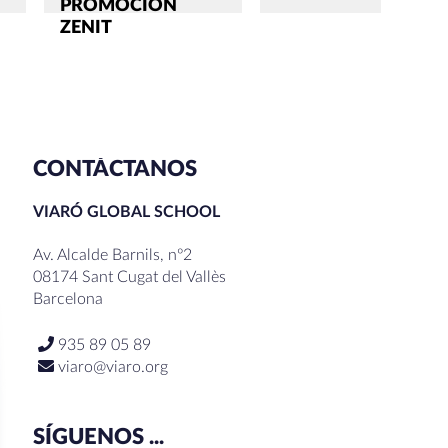
PROMOCIÓN
ZENIT
CONTÁCTANOS
VIARÓ GLOBAL SCHOOL
Av. Alcalde Barnils, nº2
08174 Sant Cugat del Vallès
Barcelona
935 89 05 89
viaro@viaro.org
SÍGUENOS ...